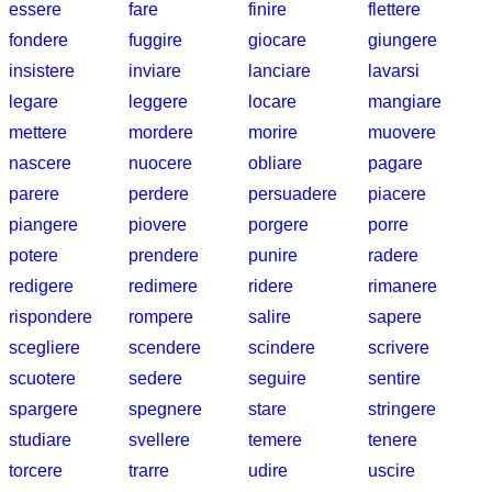
essere
fare
finire
flettere
langues
allemand
fondere
fuggire
giocare
giungere
anglais
insistere
inviare
lanciare
lavarsi
espagnol
legare
leggere
locare
mangiare
français
mettere
mordere
morire
muovere
italien
nascere
nuocere
obliare
pagare
latin
portugais
parere
perdere
persuadere
piacere
roumain
piangere
piovere
porgere
porre
néerlandais
potere
prendere
punire
radere
Utilités
redigere
redimere
ridere
rimanere
rispondere
rompere
salire
sapere
Convertisseurs
scegliere
scendere
scindere
scrivere
d'unités
scuotere
sedere
seguire
sentire
Plaques
d'immatriculation
spargere
spegnere
stare
stringere
Coucher
studiare
svellere
temere
tenere
du
torcere
trarre
udire
uscire
soleil