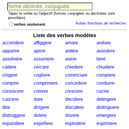
Quiz
de
Tapez le verbe ou l'adjectif (formes conjugées ou declinées sont
géographie
possibles).
Quiz
Autres fonctions de recherche
.
verbes seulement
de
provinces
Liste des verbes modèles
Quiz
accendere
affiggere
amare
andare
de
apparire
aprire
ardere
assistere
régions
assolvere
assumere
avere
bere
Liste
cadere
cercare
chiedere
chiudere
des
cingere
cogliere
cominciare
compiere
provinces
italiennes
compire
comprimere
concedere
condurre
Lever
conoscere
correre
crescere
cucire
et
cuocere
dare
decidere
detergere
coucher
dire
dirigere
discutere
distinguere
du
distruggere
dolere
dovere
emergere
soleil
espandere
espellere
esplodere
esprimere
Plus
de