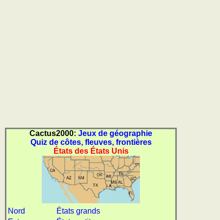
géographie
Quiz
des
pays
Quiz
des
fleuves
et
des
villes
Quiz
des
Cactus2000:
Jeux de géographie
drapeaux,
Quiz de côtes, fleuves, frontières
blasons,
États des États Unis
monnaie
Quiz
de
villes
et
Nord
États grands
pays