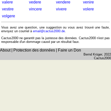
valere
vedere
vendere
venire
Balades
vestire
vincere
vivere
volere
à
vélo
volgere
Petit
vocabulaire
Vous avez une question, une suggestion ou vous avez trouvé une faute,
envoyez un courriel à
email@cactus2000.de
.
pour
Cactus2000 ne garantit pas la justesse des données. Cactus2000 n'est pas
le
responsable d'un dommage causé par un résultat faux.
voyage
(pdf)
About
|
Protection des données
|
Faire un Don
Bernd Krüger
, 2022
JEUX
Cactus2000
Géographie
Quiz
de
côtes
et
fleuves
Quiz
de