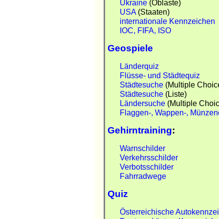
Ukraine
(Oblaste)
USA
(Staaten)
internationale Kennzeichen
IOC, FIFA, ISO
Geospiele
Länderquiz
Flüsse- und Städtequiz
Städtesuche
(Multiple Choic
Städtesuche
(Liste)
Ländersuche
(Multiple Choic
Flaggen-, Wappen-, Münzen
Gehirntraining
:
Warnschilder
Verkehrsschilder
Verbotsschilder
Fahrradwege
Quiz
Österreichische Autokennze