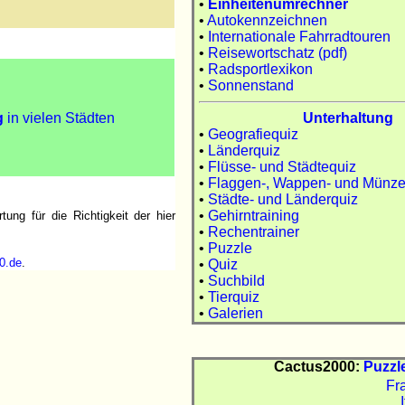
•
Einheitenumrechner
•
Autokennzeichnen
•
Internationale Fahrradtouren
•
Reisewortschatz (pdf)
•
Radsportlexikon
•
Sonnenstand
Unterhaltung
g
in vielen Städten
•
Geografiequiz
•
Länderquiz
•
Flüsse- und Städtequiz
•
Flaggen-, Wappen- und Münze
•
Städte- und Länderquiz
•
Gehirntraining
ng für die Richtigkeit der hier
•
Rechentrainer
•
Puzzle
0.de
.
•
Quiz
•
Suchbild
•
Tierquiz
•
Galerien
Cactus2000:
Puzzl
Fr