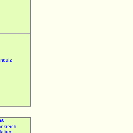
nquiz
es
ankreich
Italien