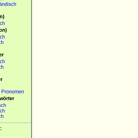
ländisch
n)
sch
on)
sch
ch
er
sch
ch
er
-
Pronomen
wörter
isch
sch
ch
: