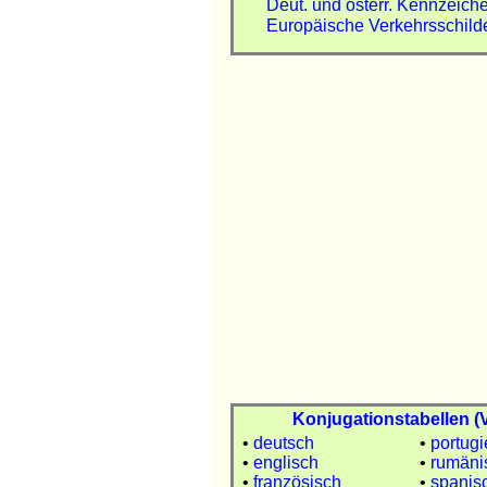
Deut. und österr. Kennzeich
Europäische Verkehrsschild
Konjugationstabellen (
•
deutsch
•
portugi
•
englisch
•
rumäni
•
französisch
•
spanis