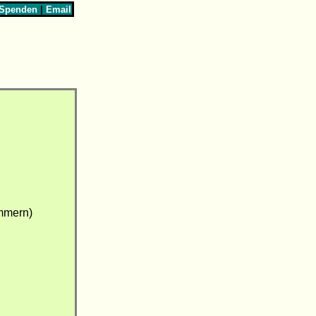
Spenden
|
Email
mmern)