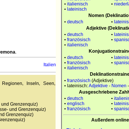
•
italienisch
•
nieder
•
lateinisch
Nomen (Deklinatio
•
deutsch
•
lateini
Adjektive (Deklinati
•
deutsch
•
lateini
•
französisch
•
spanis
•
italienisch
Konjugationstrain
remona
.
•
deutsch
•
lateini
•
französisch
•
spanis
Italien
•
italienisch
Deklinationstrain
•
französisch
(Adjektive)
Regionen, Inseln, Seen,
• lateinisch:
Adjektive
-
Nomen
Ausgeschriebene Zahl
•
deutsch
•
italien
•
englisch
•
lateini
- und Grenzenquiz)
•
französisch
•
spanis
sse- und Grenzenquiz)
und Grenzenquiz)
Grenzenquiz)
Außerdem online