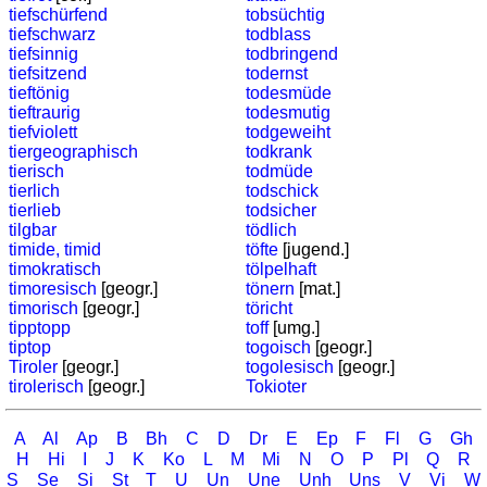
tiefschürfend
tobsüchtig
tiefschwarz
todblass
tiefsinnig
todbringend
tiefsitzend
todernst
tieftönig
todesmüde
tieftraurig
todesmutig
tiefviolett
todgeweiht
tiergeographisch
todkrank
tierisch
todmüde
tierlich
todschick
tierlieb
todsicher
tilgbar
tödlich
timide, timid
töfte
[jugend.]
timokratisch
tölpelhaft
timoresisch
[geogr.]
tönern
[mat.]
timorisch
[geogr.]
töricht
tipptopp
toff
[umg.]
tiptop
togoisch
[geogr.]
Tiroler
[geogr.]
togolesisch
[geogr.]
tirolerisch
[geogr.]
Tokioter
A
Al
Ap
B
Bh
C
D
Dr
E
Ep
F
Fl
G
Gh
H
Hi
I
J
K
Ko
L
M
Mi
N
O
P
Pl
Q
R
S
Se
Si
St
T
U
Un
Une
Unh
Uns
V
Vi
W