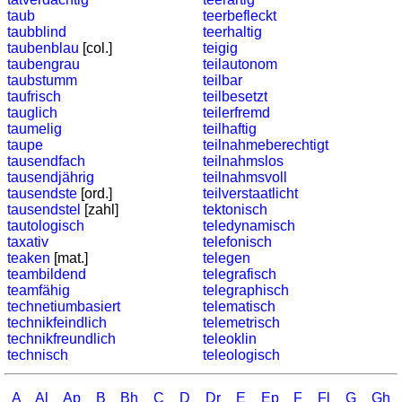
countries
taub
teerbefleckt
Quiz
taubblind
teerhaltig
of
taubenblau
[col.]
teigig
taubengrau
teilautonom
rivers
taubstumm
teilbar
and
taufrisch
teilbesetzt
towns
tauglich
teilerfremd
taumelig
teilhaftig
Quiz
taupe
teilnahmeberechtigt
of
tausendfach
teilnahmslos
flags,
tausendjährig
teilnahmsvoll
arms,
tausendste
[ord.]
teilverstaatlicht
tausendstel
[zahl]
tektonisch
and
tautologisch
teledynamisch
coins
taxativ
telefonisch
Quiz
teaken
[mat.]
telegen
teambildend
telegrafisch
of
teamfähig
telegraphisch
towns
technetiumbasiert
telematisch
and
technikfeindlich
telemetrisch
countries
technikfreundlich
teleoklin
technisch
teleologisch
More
games
Animal
A
Al
Ap
B
Bh
C
D
Dr
E
Ep
F
Fl
G
Gh