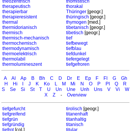
theozentrisch
thomistisch
therapeutisch
thorakal
therapierbar
Thüringer
[geogr.]
therapieresistent
thüringisch
[geogr.]
thermal
thymogen
[med.]
thermidorianisch
tibetanisch
[geogr.]
thermisch
tibetisch
[geogr.]
thermisch-mechanisch
tief
thermochemisch
tiefbewegt
thermodynamisch
tiefblau
thermoelektrisch
tiefdunkel
thermolabil
tiefergelegt
thermolumineszent
tiefgefroren
A
Al
Ap
B
Bh
C
D
Dr
E
Ep
F
Fl
G
Gh
H
Hi
I
J
K
Ko
L
M
Mi
N
O
P
Pl
Q
R
S
Se
Si
St
T
U
Un
Une
Unh
Uns
V
Vi
W
X
Z
-
Overview
tiefgefurcht
tirolisch
[geogr.]
tiefgreifend
titanenhaft
tiefgrün
titanhaltig
tiefgründig
titanisch
tiefrot
[col.]
titular