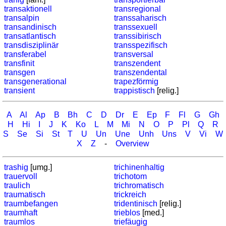
transaktionell
transregional
transalpin
transsaharisch
transandinisch
transsexuell
transatlantisch
transsibirisch
transdisziplinär
transspezifisch
transferabel
transversal
transfinit
transzendent
transgen
transzendental
transgenerational
trapezförmig
transient
trappistisch
[relig.]
A
Al
Ap
B
Bh
C
D
Dr
E
Ep
F
Fl
G
Gh
H
Hi
I
J
K
Ko
L
M
Mi
N
O
P
Pl
Q
R
S
Se
Si
St
T
U
Un
Une
Unh
Uns
V
Vi
W
X
Z
-
Overview
trashig
[umg.]
trichinenhaltig
trauervoll
trichotom
traulich
trichromatisch
traumatisch
trickreich
traumbefangen
tridentinisch
[relig.]
traumhaft
trieblos
[med.]
traumlos
triefäugig