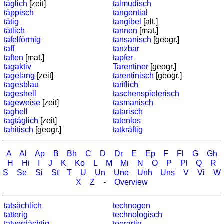
täglich
[zeit]
talmudisch
sunset
täppisch
tangential
Bicycle
tätig
tangibel
[alt.]
tätlich
tannen
[mat.]
tours
tafelförmig
tansanisch
[geogr.]
Small
taff
tanzbar
travel
taften
[mat.]
tapfer
tagaktiv
Tarentiner
[geogr.]
vocabulary
tagelang
[zeit]
tarentinisch
[geogr.]
(pdf)
tagesblau
tariflich
GAMES
tageshell
taschenspielerisch
tageweise
[zeit]
tasmanisch
Geography
taghell
tatarisch
Quiz
tagtäglich
[zeit]
tatenlos
tahitisch
[geogr.]
tatkräftig
of
coasts
A
Al
Ap
B
Bh
C
D
Dr
E
Ep
F
Fl
G
Gh
and
H
Hi
I
J
K
Ko
L
M
Mi
N
O
P
Pl
Q
R
rivers
S
Se
Si
St
T
U
Un
Une
Unh
Uns
V
Vi
W
Geography
X
Z
-
Overview
quiz
Quiz
tatsächlich
technogen
of
tatterig
technologisch
tatverdächtig
teerartig