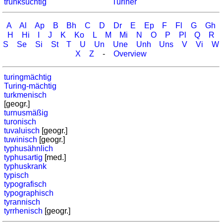
trunksüchtig
Turiner
A
Al
Ap
B
Bh
C
D
Dr
E
Ep
F
Fl
G
Gh
H
Hi
I
J
K
Ko
L
M
Mi
N
O
P
Pl
Q
R
S
Se
Si
St
T
U
Un
Une
Unh
Uns
V
Vi
W
X
Z
-
Overview
turingmächtig
Turing-mächtig
turkmenisch
[geogr.]
turnusmäßig
turonisch
tuvaluisch
[geogr.]
tuwinisch
[geogr.]
typhusähnlich
typhusartig
[med.]
typhuskrank
typisch
typografisch
typographisch
tyrannisch
tyrrhenisch
[geogr.]