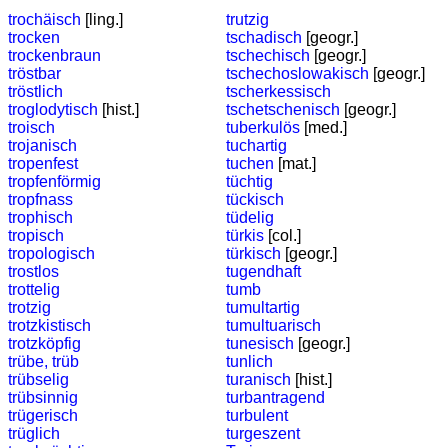
trochäisch
[ling.]
trutzig
trocken
tschadisch
[geogr.]
trockenbraun
tschechisch
[geogr.]
tröstbar
tschechoslowakisch
[geogr.]
tröstlich
tscherkessisch
troglodytisch
[hist.]
tschetschenisch
[geogr.]
troisch
tuberkulös
[med.]
trojanisch
tuchartig
tropenfest
tuchen
[mat.]
tropfenförmig
tüchtig
tropfnass
tückisch
trophisch
tüdelig
tropisch
türkis
[col.]
tropologisch
türkisch
[geogr.]
trostlos
tugendhaft
trottelig
tumb
trotzig
tumultartig
trotzkistisch
tumultuarisch
trotzköpfig
tunesisch
[geogr.]
trübe, trüb
tunlich
trübselig
turanisch
[hist.]
trübsinnig
turbantragend
trügerisch
turbulent
trüglich
turgeszent