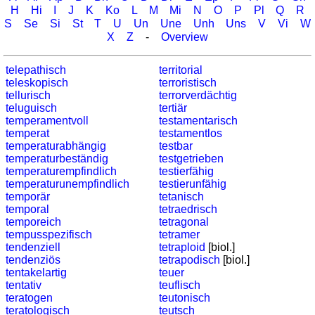
quiz
H
Hi
I
J
K
Ko
L
M
Mi
N
O
P
Pl
Q
R
Brain
S
Se
Si
St
T
U
Un
Une
Unh
Uns
V
Vi
W
training
X
Z
-
Overview
Find
telepathisch
territorial
the
teleskopisch
terroristisch
difference
tellurisch
terrorverdächtig
Math
teluguisch
tertiär
temperamentvoll
trainer
testamentarisch
temperat
testamentlos
Puzzle
temperaturabhängig
testbar
temperaturbeständig
testgetrieben
temperaturempfindlich
testierfähig
temperaturunempfindlich
testierunfähig
temporär
tetanisch
temporal
tetraedrisch
temporeich
tetragonal
tempusspezifisch
tetramer
tendenziell
tetraploid
[biol.]
tendenziös
tetrapodisch
[biol.]
tentakelartig
teuer
tentativ
teuflisch
teratogen
teutonisch
teratologisch
teutsch