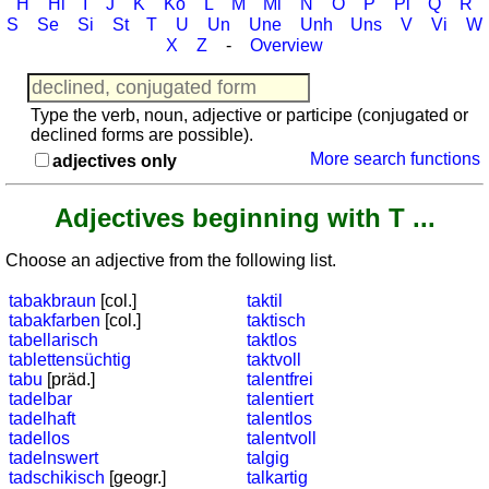
languages
H
Hi
I
J
K
Ko
L
M
Mi
N
O
P
Pl
Q
R
S
Se
Si
St
T
U
Un
Une
Unh
Uns
V
Vi
W
English
X
Z
-
Overview
French
German
Italian
Type the verb, noun, adjective or participe (conjugated or
declined forms are possible).
Latin
More search functions
adjectives only
Portuguese
Romanian
Adjectives beginning with T ...
Spanish
Dutch
Choose an adjective from the following list.
Utilities
tabakbraun
[col.]
taktil
tabakfarben
[col.]
taktisch
Unit
tabellarisch
taktlos
converters
tablettensüchtig
taktvoll
tabu
[präd.]
talentfrei
Car
tadelbar
talentiert
number
tadelhaft
talentlos
plates
tadellos
talentvoll
Time
tadelnswert
talgig
tadschikisch
[geogr.]
talkartig
of