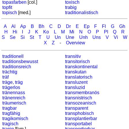
topasfarben
[col.]
toxisch
topfit
trabig
topisch
[med.]
traditionalistisch
A
Al
Ap
B
Bh
C
D
Dr
E
Ep
F
Fl
G
Gh
H
Hi
I
J
K
Ko
L
M
Mi
N
O
P
Pl
Q
R
S
Se
Si
St
T
U
Un
Une
Unh
Uns
V
Vi
W
X
Z
-
Overview
traditionell
transitiv
traditionsbewusst
transitorisch
traditionsreich
transkontinental
trächtig
transkutan
träf
translatorisch
träge, träg
transluzent
trägerlos
transluzid
tränennass
transmembranös
tränenreich
transnistrisch
träumerisch
transozeanisch
tragbar
transparent
tragfähig
transphobisch
tragikomisch
transplantierbar
tragisch
transportabel
tranig
[fam.]
transportierbar