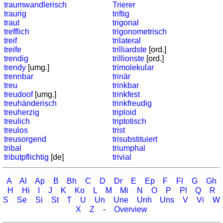
traumwandlerisch
Trierer
traurig
triftig
traut
trigonal
trefflich
trigonometrisch
treif
trilateral
treife
trilliardste
[ord.]
trendig
trillionste
[ord.]
trendy
[umg.]
trimolekular
trennbar
trinär
treu
trinkbar
treudoof
[umg.]
trinkfest
treuhänderisch
trinkfreudig
treuherzig
triploid
treulich
triptotisch
treulos
trist
treusorgend
trisubstituiert
tribal
triumphal
tributpflichtig
[de]
trivial
A
Al
Ap
B
Bh
C
D
Dr
E
Ep
F
Fl
G
Gh
H
Hi
I
J
K
Ko
L
M
Mi
N
O
P
Pl
Q
R
S
Se
Si
St
T
U
Un
Une
Unh
Uns
V
Vi
W
X
Z
-
Overview