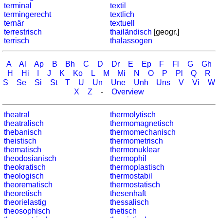
terminal
textil
termingerecht
textlich
ternär
textuell
terrestrisch
thailändisch
[geogr.]
terrisch
thalassogen
A
Al
Ap
B
Bh
C
D
Dr
E
Ep
F
Fl
G
Gh
H
Hi
I
J
K
Ko
L
M
Mi
N
O
P
Pl
Q
R
S
Se
Si
St
T
U
Un
Une
Unh
Uns
V
Vi
W
X
Z
-
Overview
theatral
thermolytisch
theatralisch
thermomagnetisch
thebanisch
thermomechanisch
theistisch
thermometrisch
thematisch
thermonuklear
theodosianisch
thermophil
theokratisch
thermoplastisch
theologisch
thermostabil
theorematisch
thermostatisch
theoretisch
thesenhaft
theorielastig
thessalisch
theosophisch
thetisch