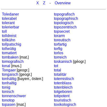
X
Z
-
Overview
Toledaner
topografisch
tolerabel
topographisch
tolerant
topologisch
tolerierbar
topozentrisch
toll
topsecret
tolldreist
torarm
tollkühn
toreutisch
tollpatschig
torfartig
tollwütig
torfig
tomatiert
torlos
tombaken
[mat.]
torreich
tomografisch
toskanisch
[géogr.]
tonal
[mus.]
tot
Tongaer
[geogr.]
total
tongaisch
[geogr.]
totalitär
tonhältig
[bayerr., österr.]
totemistisch
tonhaltig
totenblass
tonig
totenbleich
tonisch
totgeboren
tonnenschwer
totipotent
tonotop
touristisch
topasen
[mat.]
toxikologisch