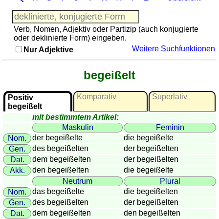
Französisch
Italienisch
Verb, Nomen, Adjektiv oder Partizip (auch konjugierte
Lateinisch
oder deklinierte Form) eingeben.
Niederländisch
Weitere Suchfunktionen
Nur Adjektive
Portugiesisch
Rumänisch
begeißelt
Spanisch
Nützliches
Komparativ
Superlativ
Positiv
begeißelt
Umrechner
mit bestimmtem Artikel:
Autokennzeichen
Maskulin
Feminin
Sonnenstand
der begeißelte
die begeißelte
Nom.
des begeißelten
der begeißelten
Gen.
Fahrradtouren
dem begeißelten
der begeißelten
Dat.
Reisewortschatz
den begeißelten
die begeißelte
Akk.
SPIELE
Neutrum
Plural
Geografie
das begeißelte
die begeißelten
Nom.
Küstenquiz
des begeißelten
der begeißelten
Gen.
dem begeißelten
den begeißelten
Dat.
Geografiequiz