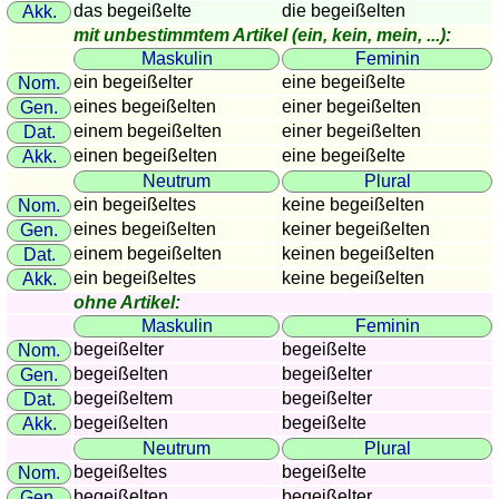
das begeißelte
die begeißelten
Akk.
Länderquiz
mit unbestimmtem Artikel (ein, kein, mein, ...):
Flüsse-
Maskulin
Feminin
und
ein begeißelter
eine begeißelte
Nom.
Städtequiz
eines begeißelten
einer begeißelten
Gen.
Flaggen-,
einem begeißelten
einer begeißelten
Dat.
Wappen-
einen begeißelten
eine begeißelte
Akk.
und
Neutrum
Plural
Münzenquiz
ein begeißeltes
keine begeißelten
Nom.
Städte-
eines begeißelten
keiner begeißelten
Gen.
und
einem begeißelten
keinen begeißelten
Dat.
ein begeißeltes
keine begeißelten
Länderquiz
Akk.
ohne Artikel:
weitere
Maskulin
Feminin
Spiele
Gehirntraining
begeißelter
begeißelte
Nom.
Rechentrainer
begeißelten
begeißelter
Gen.
Puzzle
begeißeltem
begeißelter
Dat.
Quiz
begeißelten
begeißelte
Akk.
Neutrum
Plural
Suchbild
begeißeltes
begeißelte
Nom.
Tierquiz
begeißelten
begeißelter
Gen.