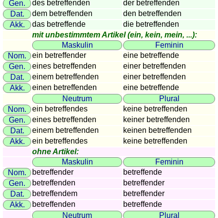
des betreffenden
der betreffenden
Gen.
Länderquiz
dem betreffenden
den betreffenden
Dat.
Flüsse-
das betreffende
die betreffenden
Akk.
und
mit unbestimmtem Artikel (ein, kein, mein, ...):
Städtequiz
Maskulin
Feminin
Flaggen-,
ein betreffender
eine betreffende
Nom.
Wappen-
eines betreffenden
einer betreffenden
Gen.
und
einem betreffenden
einer betreffenden
Dat.
Münzenquiz
einen betreffenden
eine betreffende
Akk.
Neutrum
Plural
Städte-
ein betreffendes
keine betreffenden
Nom.
und
eines betreffenden
keiner betreffenden
Gen.
Länderquiz
einem betreffenden
keinen betreffenden
Dat.
weitere
ein betreffendes
keine betreffenden
Akk.
Spiele
Gehirntraining
ohne Artikel:
Rechentrainer
Maskulin
Feminin
Puzzle
betreffender
betreffende
Nom.
betreffenden
betreffender
Gen.
Quiz
betreffendem
betreffender
Dat.
Suchbild
betreffenden
betreffende
Akk.
Tierquiz
Neutrum
Plural