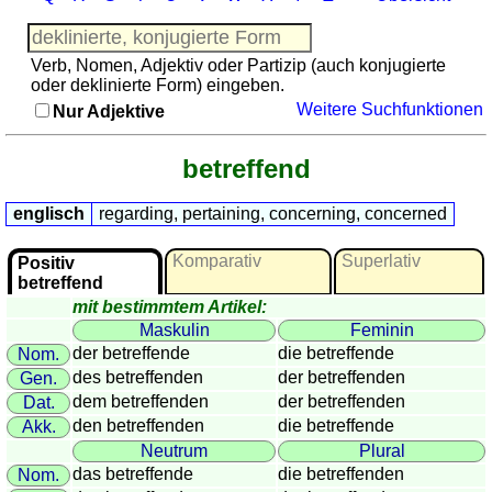
Französisch
Italienisch
Verb, Nomen, Adjektiv oder Partizip (auch konjugierte
Lateinisch
oder deklinierte Form) eingeben.
Niederländisch
Weitere Suchfunktionen
Nur Adjektive
Portugiesisch
Rumänisch
betreffend
Spanisch
Nützliches
englisch
regarding, pertaining, concerning, concerned
Umrechner
Komparativ
Superlativ
Positiv
Autokennzeichen
betreffend
mit bestimmtem Artikel:
Sonnenstand
Maskulin
Feminin
Fahrradtouren
der betreffende
die betreffende
Nom.
Reisewortschatz
des betreffenden
der betreffenden
Gen.
SPIELE
dem betreffenden
der betreffenden
Dat.
Geografie
den betreffenden
die betreffende
Akk.
Neutrum
Plural
Küstenquiz
das betreffende
die betreffenden
Nom.
Geografiequiz