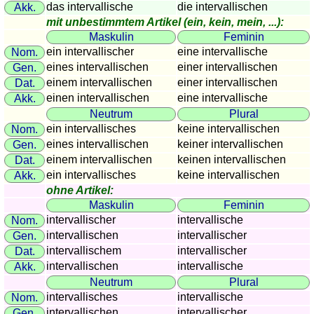
das intervallische
die intervallischen
Akk.
Länderquiz
mit unbestimmtem Artikel (ein, kein, mein, ...):
Flüsse-
Maskulin
Feminin
und
ein intervallischer
eine intervallische
Nom.
Städtequiz
eines intervallischen
einer intervallischen
Gen.
Flaggen-,
einem intervallischen
einer intervallischen
Dat.
Wappen-
einen intervallischen
eine intervallische
Akk.
und
Neutrum
Plural
Münzenquiz
ein intervallisches
keine intervallischen
Nom.
Städte-
eines intervallischen
keiner intervallischen
Gen.
und
einem intervallischen
keinen intervallischen
Dat.
ein intervallisches
keine intervallischen
Länderquiz
Akk.
ohne Artikel:
weitere
Maskulin
Feminin
Spiele
Gehirntraining
intervallischer
intervallische
Nom.
Rechentrainer
intervallischen
intervallischer
Gen.
Puzzle
intervallischem
intervallischer
Dat.
Quiz
intervallischen
intervallische
Akk.
Neutrum
Plural
Suchbild
intervallisches
intervallische
Nom.
Tierquiz
intervallischen
intervallischer
Gen.