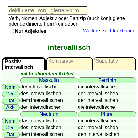
Französisch
Italienisch
Verb, Nomen, Adjektiv oder Partizip (auch konjugierte
Lateinisch
oder deklinierte Form) eingeben.
Niederländisch
Weitere Suchfunktionen
Nur Adjektive
Portugiesisch
Rumänisch
intervallisch
Spanisch
Nützliches
Komparativ
Superlativ
Positiv
intervallisch
Umrechner
mit bestimmtem Artikel:
Autokennzeichen
Maskulin
Feminin
Sonnenstand
der intervallische
die intervallische
Nom.
des intervallischen
der intervallischen
Gen.
Fahrradtouren
dem intervallischen
der intervallischen
Dat.
Reisewortschatz
den intervallischen
die intervallische
Akk.
SPIELE
Neutrum
Plural
Geografie
das intervallische
die intervallischen
Nom.
Küstenquiz
des intervallischen
der intervallischen
Gen.
dem intervallischen
den intervallischen
Dat.
Geografiequiz