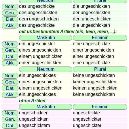
Neutrum
Plural
Länderquiz
das ungeschickte
die ungeschickten
Nom.
Flüsse-
des ungeschickten
der ungeschickten
Gen.
und
dem ungeschickten
den ungeschickten
Dat.
Städtequiz
das ungeschickte
die ungeschickten
Akk.
mit unbestimmtem Artikel (ein, kein, mein, ...):
Flaggen-,
Maskulin
Feminin
Wappen-
ein ungeschickter
eine ungeschickte
Nom.
und
eines ungeschickten
einer ungeschickten
Gen.
Münzenquiz
einem ungeschickten
einer ungeschickten
Dat.
Städte-
einen ungeschickten
eine ungeschickte
Akk.
und
Neutrum
Plural
Länderquiz
ein ungeschicktes
keine ungeschickten
Nom.
weitere
eines ungeschickten
keiner ungeschickten
Gen.
Spiele
Gehirntraining
einem ungeschickten
keinen ungeschickten
Dat.
ein ungeschicktes
keine ungeschickten
Rechentrainer
Akk.
ohne Artikel:
Puzzle
Maskulin
Feminin
Quiz
ungeschickter
ungeschickte
Nom.
Suchbild
ungeschickten
ungeschickter
Gen.
Tierquiz
ungeschicktem
ungeschickter
Dat.