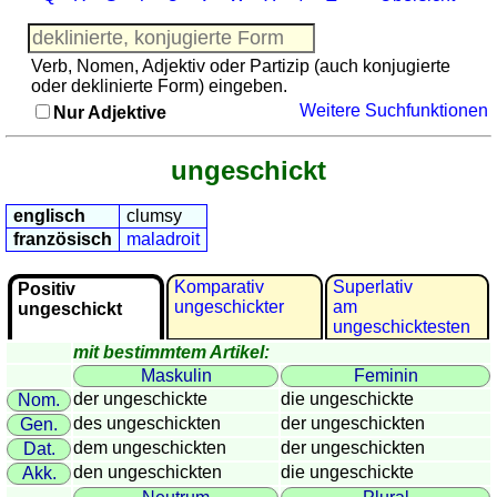
Französisch
Italienisch
Verb, Nomen, Adjektiv oder Partizip (auch konjugierte
Lateinisch
oder deklinierte Form) eingeben.
Niederländisch
Weitere Suchfunktionen
Nur Adjektive
Portugiesisch
Rumänisch
ungeschickt
Spanisch
Nützliches
englisch
clumsy
französisch
maladroit
Umrechner
Autokennzeichen
Komparativ
Superlativ
Positiv
ungeschickter
am
ungeschickt
Sonnenstand
ungeschicktesten
Fahrradtouren
mit bestimmtem Artikel:
Reisewortschatz
Maskulin
Feminin
SPIELE
der ungeschickte
die ungeschickte
Nom.
des ungeschickten
der ungeschickten
Gen.
Geografie
dem ungeschickten
der ungeschickten
Dat.
Küstenquiz
den ungeschickten
die ungeschickte
Akk.
Geografiequiz