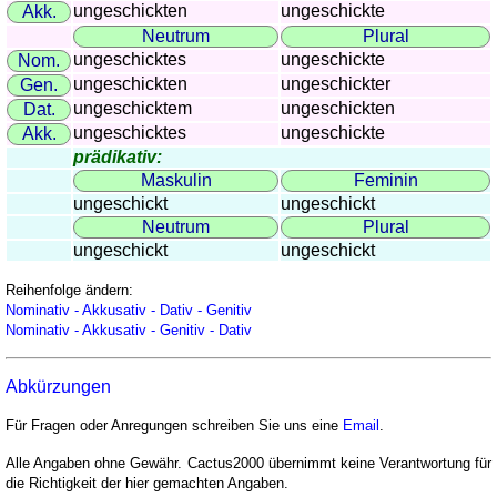
ungeschickten
ungeschickte
Akk.
Neutrum
Plural
ungeschicktes
ungeschickte
Nom.
ungeschickten
ungeschickter
Gen.
ungeschicktem
ungeschickten
Dat.
ungeschicktes
ungeschickte
Akk.
prädikativ:
Maskulin
Feminin
ungeschickt
ungeschickt
Neutrum
Plural
ungeschickt
ungeschickt
Reihenfolge ändern:
Nominativ - Akkusativ - Dativ - Genitiv
Nominativ - Akkusativ - Genitiv - Dativ
Abkürzungen
Für Fragen oder Anregungen schreiben Sie uns eine
Email
.
Alle Angaben ohne Gewähr. Cactus2000 übernimmt keine Verantwortung für
die Richtigkeit der hier gemachten Angaben.