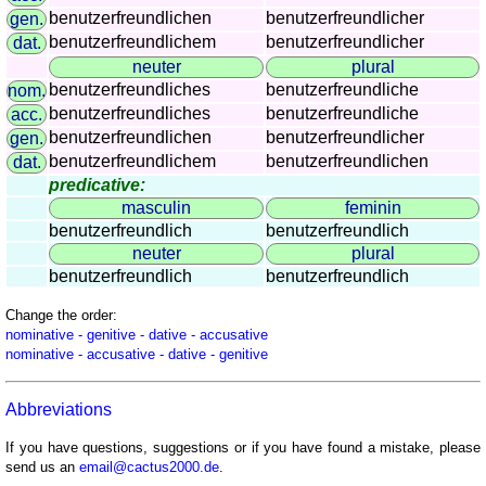
countries
benutzerfreundlichen
benutzerfreundlicher
gen.
Quiz
benutzerfreundlichem
benutzerfreundlicher
dat.
of
neuter
plural
rivers
benutzerfreundliches
benutzerfreundliche
nom.
and
benutzerfreundliches
benutzerfreundliche
acc.
towns
benutzerfreundlichen
benutzerfreundlicher
gen.
Quiz
benutzerfreundlichem
benutzerfreundlichen
dat.
of
predicative:
flags,
masculin
feminin
benutzerfreundlich
benutzerfreundlich
arms,
neuter
plural
and
benutzerfreundlich
benutzerfreundlich
coins
Quiz
Change the order:
of
nominative - genitive - dative - accusative
nominative - accusative - dative - genitive
towns
and
countries
Abbreviations
More
If you have questions, suggestions or if you have found a mistake, please
games
Animal
send us an
email@cactus2000.de
.