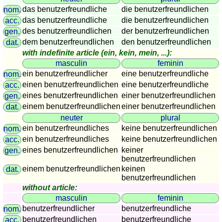
sunset
das benutzerfreundliche
die benutzerfreundlichen
nom.
das benutzerfreundliche
die benutzerfreundlichen
acc.
Bicycle
des benutzerfreundlichen
der benutzerfreundlichen
gen.
tours
dem benutzerfreundlichen
den benutzerfreundlichen
dat.
Small
with indefinite article (ein, kein, mein, ...):
travel
masculin
feminin
vocabulary
ein benutzerfreundlicher
eine benutzerfreundliche
nom.
(pdf)
einen benutzerfreundlichen
eine benutzerfreundliche
acc.
GAMES
eines benutzerfreundlichen
einer benutzerfreundlichen
gen.
Geography
einem benutzerfreundlichen
einer benutzerfreundlichen
dat.
neuter
plural
Quiz
ein benutzerfreundliches
keine benutzerfreundlichen
nom.
of
ein benutzerfreundliches
keine benutzerfreundlichen
acc.
coasts
eines benutzerfreundlichen
keiner
gen.
and
benutzerfreundlichen
rivers
einem benutzerfreundlichen
keinen
dat.
Geography
benutzerfreundlichen
without article:
quiz
masculin
feminin
Quiz
benutzerfreundlicher
benutzerfreundliche
nom.
of
benutzerfreundlichen
benutzerfreundliche
acc.