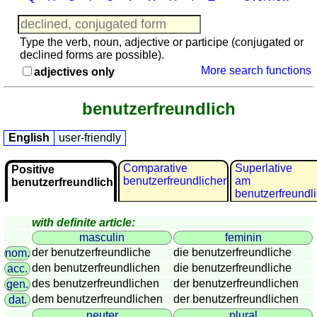
languages
English
French
Type the verb, noun, adjective or participe (conjugated or
declined forms are possible).
German
More search functions
adjectives only
Italian
Latin
benutzerfreundlich
Portuguese
Romanian
English
user-friendly
Spanish
Dutch
Comparative
Superlative
Positive
benutzerfreundlicher
am
Utilities
benutzerfreundlich
benutzerfreundl
Unit
with definite article:
converters
masculin
feminin
Car
der benutzerfreundliche
die benutzerfreundliche
nom.
number
den benutzerfreundlichen
die benutzerfreundliche
acc.
plates
des benutzerfreundlichen
der benutzerfreundlichen
gen.
Time
dem benutzerfreundlichen
der benutzerfreundlichen
dat.
of
neuter
plural