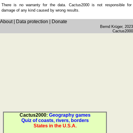
quiz
There is no warranty for the data. Cactus2000 is not responsible for
Brain
damage of any kind caused by wrong results.
training
About
|
Data protection
|
Donate
Find
Bernd Krüger
, 2023
the
Cactus2000
difference
Math
trainer
Puzzle
Cactus2000:
Geography games
Quiz of coasts, rivers, borders
States in the U.S.A.