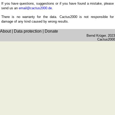
quiz
If you have questions, suggestions or if you have found a mistake, please
Brain
send us an
email@cactus2000.de
.
training
There is no warranty for the data. Cactus2000 is not responsible for
Find
damage of any kind caused by wrong results.
the
About
|
Data protection
|
Donate
difference
Bernd Krüger
, 2023
Math
Cactus2000
trainer
Puzzle