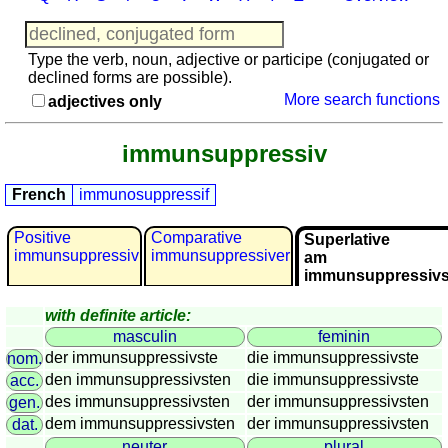
languages
English
French
Type the verb, noun, adjective or participe (conjugated or
declined forms are possible).
German
More search functions
adjectives only
Italian
Latin
immunsuppressiv
Portuguese
Romanian
French
immunosuppressif
Spanish
Dutch
Positive
Comparative
Superlative
immunsuppressiv
immunsuppressiver
Utilities
am
immunsuppressivs
Unit
with definite article:
converters
masculin
feminin
Car
der immunsuppressivste
die immunsuppressivste
nom.
number
den immunsuppressivsten
die immunsuppressivste
acc.
plates
des immunsuppressivsten
der immunsuppressivsten
gen.
Time
dem immunsuppressivsten
der immunsuppressivsten
dat.
of
neuter
plural