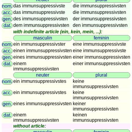
sunset
das immunsuppressivste
die immunsuppressivsten
nom.
das immunsuppressivste
die immunsuppressivsten
Bicycle
acc.
des immunsuppressivsten
der immunsuppressivsten
gen.
tours
dem immunsuppressivsten
den immunsuppressivsten
dat.
Small
with indefinite article (ein, kein, mein, ...):
travel
masculin
feminin
vocabulary
ein immunsuppressivster
eine immunsuppressivste
nom.
(pdf)
einen immunsuppressivsten
eine immunsuppressivste
acc.
GAMES
eines immunsuppressivsten
einer immunsuppressivsten
gen.
Geography
einem
einer immunsuppressivsten
dat.
immunsuppressivsten
Quiz
neuter
plural
of
ein immunsuppressivstes
keine
nom.
coasts
immunsuppressivsten
and
ein immunsuppressivstes
keine
acc.
immunsuppressivsten
rivers
eines immunsuppressivsten
keiner
gen.
Geography
immunsuppressivsten
quiz
einem
keinen
dat.
Quiz
immunsuppressivsten
immunsuppressivsten
without article:
of