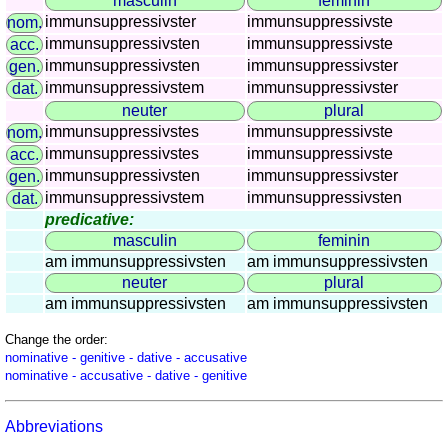
masculin
feminin
countries
immunsuppressivster
immunsuppressivste
nom.
Quiz
immunsuppressivsten
immunsuppressivste
acc.
of
immunsuppressivsten
immunsuppressivster
gen.
rivers
immunsuppressivstem
immunsuppressivster
dat.
and
neuter
plural
towns
immunsuppressivstes
immunsuppressivste
nom.
Quiz
immunsuppressivstes
immunsuppressivste
acc.
of
immunsuppressivsten
immunsuppressivster
gen.
flags,
immunsuppressivstem
immunsuppressivsten
dat.
arms,
predicative:
and
masculin
feminin
coins
am immunsuppressivsten
am immunsuppressivsten
neuter
plural
Quiz
am immunsuppressivsten
am immunsuppressivsten
of
towns
Change the order:
and
nominative - genitive - dative - accusative
nominative - accusative - dative - genitive
countries
More
Abbreviations
games
Animal