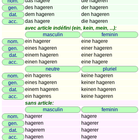
das hagere
die hageren
nom.
Plaques
des hageren
der hageren
gen.
d'immatriculation
dem hageren
den hageren
dat.
Coucher
das hagere
die hageren
acc.
du
avec article indéfini (ein, kein, mein, ...):
soleil
masculin
feminin
ein hagerer
eine hagere
nom.
Balades
eines hageren
einer hageren
gen.
à
einem hageren
einer hageren
dat.
vélo
einen hageren
eine hagere
acc.
Petit
neutre
pluriel
vocabulaire
ein hageres
keine hageren
nom.
pour
eines hageren
keiner hageren
gen.
le
einem hageren
keinen hageren
dat.
voyage
ein hageres
keine hageren
acc.
(pdf)
sans article:
JEUX
masculin
feminin
hagerer
hagere
nom.
Géographie
hageren
hagerer
gen.
Quiz
hagerem
hagerer
dat.
de
hageren
hagere
acc.