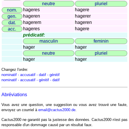
côtes
neutre
pluriel
et
hageres
hagere
nom.
fleuves
hageren
hagerer
gen.
Quiz
hagerem
hageren
dat.
de
hageres
hagere
acc.
géographie
prédicatif:
Quiz
masculin
feminin
hager
hager
des
neutre
pluriel
pays
hager
hager
Quiz
des
Changez l'ordre:
fleuves
nominatif - accusatif - datif - génitif
nominatif - accusatif - génitif - datif
et
des
villes
Abréviations
Quiz
Vous avez une question, une suggestion ou vous avez trouvé une faute,
des
envoyez un courriel à
email@cactus2000.de
.
drapeaux,
Cactus2000 ne garantit pas la justesse des données. Cactus2000 n'est pas
blasons,
responsable d'un dommage causé par un résultat faux.
monnaie