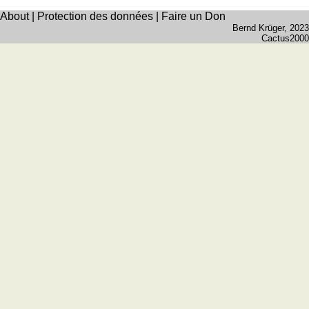
Quiz
About
|
Protection des données
|
Faire un Don
Bernd Krüger
, 2023
de
Cactus2000
villes
et
pays
Plus
de
Entraineur
jeux
de
mémoire
Entraineur
de
mathématiques
Puzzle
Quiz
animaux
Trouvez
les
différences