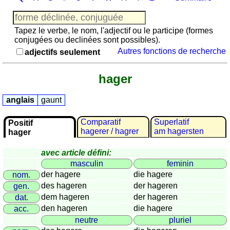
Jeu
avec
des
Tapez le verbe, le nom, l'adjectif ou le participe (formes
nombres
conjugées ou declinées sont possibles).
Autres fonctions de recherche
Plus
adjectifs seulement
de
langues
allemand
hager
anglais
espagnol
anglais
gaunt
français
Comparatif
Superlatif
Positif
italien
hagerer / hagrer
am hagersten
hager
latin
portugais
avec article défini:
masculin
feminin
roumain
der hagere
die hagere
nom.
néerlandais
des hageren
der hageren
gen.
Utilités
dem hageren
der hageren
dat.
den hageren
die hagere
acc.
Convertisseurs
neutre
pluriel
d'unités