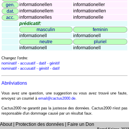
côtes
informationellen
informationeller
gen.
et
informationellem
informationellen
dat.
fleuves
informationelles
informationelle
acc.
Quiz
prédicatif:
de
masculin
feminin
géographie
informationell
informationell
Quiz
neutre
pluriel
des
informationell
informationell
pays
Changez l'ordre:
Quiz
nominatif - accusatif - datif - génitif
des
nominatif - accusatif - génitif - datif
fleuves
et
Abréviations
des
Vous avez une question, une suggestion ou vous avez trouvé une faute,
villes
envoyez un courriel à
email@cactus2000.de
.
Quiz
des
Cactus2000 ne garantit pas la justesse des données. Cactus2000 n'est pas
responsable d'un dommage causé par un résultat faux.
drapeaux,
blasons,
About
|
Protection des données
|
Faire un Don
monnaie