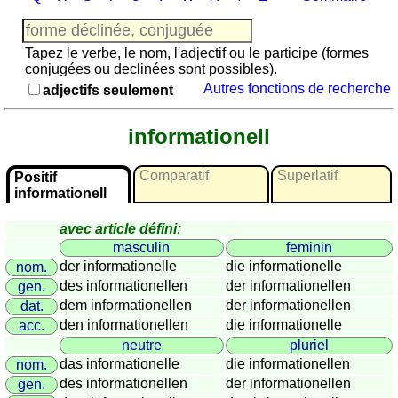
Jeu
avec
des
Tapez le verbe, le nom, l'adjectif ou le participe (formes
nombres
conjugées ou declinées sont possibles).
Autres fonctions de recherche
Plus
adjectifs seulement
de
langues
allemand
informationell
anglais
espagnol
Comparatif
Superlatif
Positif
informationell
français
italien
avec article défini:
latin
masculin
feminin
portugais
der informationelle
die informationelle
nom.
roumain
des informationellen
der informationellen
gen.
dem informationellen
der informationellen
néerlandais
dat.
den informationellen
die informationelle
acc.
Utilités
neutre
pluriel
das informationelle
die informationellen
nom.
Convertisseurs
des informationellen
der informationellen
gen.
d'unités