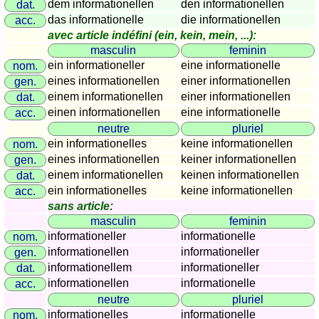
dem informationellen
den informationellen
dat.
Plaques
das informationelle
die informationellen
acc.
d'immatriculation
avec article indéfini (ein, kein, mein, ...):
Coucher
masculin
feminin
du
ein informationeller
eine informationelle
nom.
soleil
eines informationellen
einer informationellen
gen.
Balades
einem informationellen
einer informationellen
dat.
à
einen informationellen
eine informationelle
acc.
vélo
neutre
pluriel
ein informationelles
keine informationellen
nom.
Petit
eines informationellen
keiner informationellen
gen.
vocabulaire
einem informationellen
keinen informationellen
dat.
pour
ein informationelles
keine informationellen
acc.
le
sans article:
voyage
masculin
feminin
(pdf)
informationeller
informationelle
nom.
JEUX
informationellen
informationeller
gen.
Géographie
informationellem
informationeller
dat.
informationellen
informationelle
acc.
Quiz
neutre
pluriel
de
informationelles
informationelle
nom.