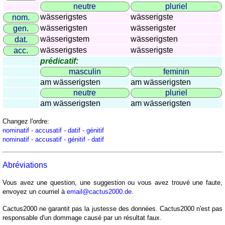
côtes
neutre
pluriel
et
wässerigstes
wässerigste
nom.
fleuves
wässerigsten
wässerigster
gen.
Quiz
wässerigstem
wässerigsten
dat.
de
wässerigstes
wässerigste
acc.
géographie
prédicatif:
Quiz
masculin
feminin
am wässerigsten
am wässerigsten
des
neutre
pluriel
pays
am wässerigsten
am wässerigsten
Quiz
des
Changez l'ordre:
fleuves
nominatif - accusatif - datif - génitif
nominatif - accusatif - génitif - datif
et
des
villes
Abréviations
Quiz
Vous avez une question, une suggestion ou vous avez trouvé une faute,
des
envoyez un courriel à
email@cactus2000.de
.
drapeaux,
Cactus2000 ne garantit pas la justesse des données. Cactus2000 n'est pas
blasons,
responsable d'un dommage causé par un résultat faux.
monnaie