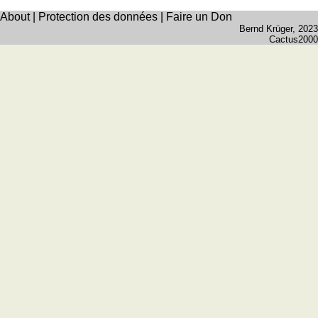
Quiz
About
|
Protection des données
|
Faire un Don
Bernd Krüger
, 2023
de
Cactus2000
villes
et
pays
Plus
de
Entraineur
jeux
de
mémoire
Entraineur
de
mathématiques
Puzzle
Quiz
animaux
Trouvez
les
différences