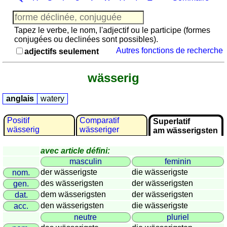
Jeu
avec
des
Tapez le verbe, le nom, l'adjectif ou le participe (formes
nombres
conjugées ou declinées sont possibles).
Autres fonctions de recherche
Plus
adjectifs seulement
de
langues
allemand
wässerig
anglais
espagnol
anglais
watery
français
Positif
Comparatif
Superlatif
italien
wässerig
wässeriger
am wässerigsten
latin
portugais
avec article défini:
masculin
feminin
roumain
der wässerigste
die wässerigste
nom.
néerlandais
des wässerigsten
der wässerigsten
gen.
Utilités
dem wässerigsten
der wässerigsten
dat.
den wässerigsten
die wässerigste
acc.
Convertisseurs
neutre
pluriel
d'unités