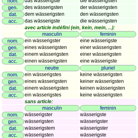
das wässerigste
die wässerigsten
nom.
Plaques
des wässerigsten
der wässerigsten
gen.
d'immatriculation
dem wässerigsten
den wässerigsten
dat.
Coucher
das wässerigste
die wässerigsten
acc.
du
avec article indéfini (ein, kein, mein, ...):
soleil
masculin
feminin
ein wässerigster
eine wässerigste
nom.
Balades
eines wässerigsten
einer wässerigsten
gen.
à
einem wässerigsten
einer wässerigsten
dat.
vélo
einen wässerigsten
eine wässerigste
acc.
Petit
neutre
pluriel
vocabulaire
ein wässerigstes
keine wässerigsten
nom.
pour
eines wässerigsten
keiner wässerigsten
gen.
le
einem wässerigsten
keinen wässerigsten
dat.
voyage
ein wässerigstes
keine wässerigsten
acc.
(pdf)
sans article:
JEUX
masculin
feminin
wässerigster
wässerigste
nom.
Géographie
wässerigsten
wässerigster
gen.
Quiz
wässerigstem
wässerigster
dat.
de
wässerigsten
wässerigste
acc.