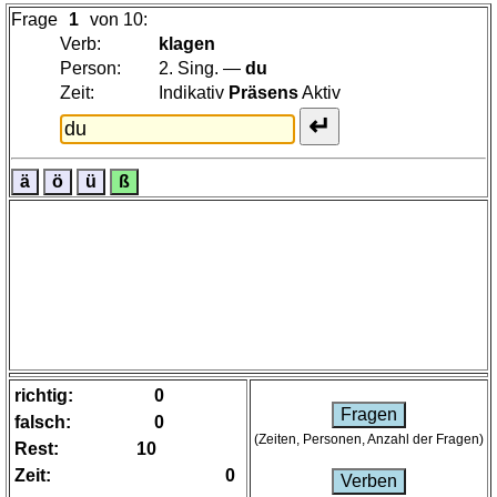
Französisch
Frage
von 10:
Italienisch
Verb:
klagen
Lateinisch
Person:
2. Sing. —
du
Zeit:
Indikativ
Präsens
Aktiv
Niederländisch
Portugiesisch
Rumänisch
Spanisch
Nützliches
Umrechner
Autokennzeichen
Sonnenstand
Fahrradtouren
Reisewortschatz
richtig:
SPIELE
falsch:
Geografie
(Zeiten, Personen, Anzahl der Fragen)
Rest:
Küstenquiz
Zeit:
Geografiequiz