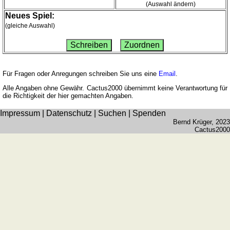
(Auswahl ändern)
Länderquiz
Neues Spiel:
Flüsse-
(gleiche Auswahl)
und
Städtequiz
Flaggen-,
Wappen-
Für Fragen oder Anregungen schreiben Sie uns eine
Email
.
und
Alle Angaben ohne Gewähr. Cactus2000 übernimmt keine Verantwortung für
Münzenquiz
die Richtigkeit der hier gemachten Angaben.
Städte-
Impressum
|
Datenschutz
|
Suchen
|
Spenden
und
Bernd Krüger
, 2023
Länderquiz
Cactus2000
weitere
Spiele
Gehirntraining
Rechentrainer
Puzzle
Quiz
Suchbild
Tierquiz