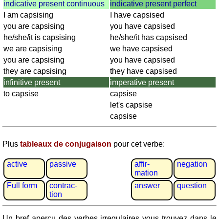
Plaques
indicative present continuous
indicative present perfect
d'immatriculation
I am capsising
I have capsised
Coucher
you are capsising
you have capsised
du
he/she/it is capsising
he/she/it has capsised
soleil
we are capsising
we have capsised
Balades
you are capsising
you have capsised
à
they are capsising
they have capsised
vélo
infinitive present
imperative present
Petit
to capsise
capsise
vocabulaire
let's capsise
pour
capsise
le
voyage
Plus
tableaux de conjugaison
pour cet verbe:
(pdf)
JEUX
active
passive
affir­
negation
mation
Géographie
Full form
contrac­
answer
question
Quiz
tion
de
côtes
Un bref aperçu des verbes irregulaires vous trouvez dans le