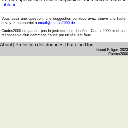
et
tableau
.
fleuves
Quiz
Vous avez une question, une suggestion ou vous avez trouvé une faute,
de
envoyez un courriel à
email@cactus2000.de
.
géographie
Cactus2000 ne garantit pas la justesse des données. Cactus2000 n'est pas
responsable d'un dommage causé par un résultat faux.
Quiz
des
About
|
Protection des données
|
Faire un Don
pays
Bernd Krüger
, 2023
Cactus2000
Quiz
des
fleuves
et
des
villes
Quiz
des
drapeaux,
blasons,
monnaie