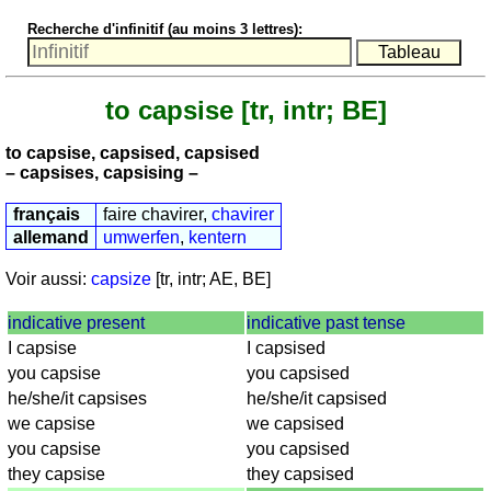
nombres
Recherche d'infinitif (au moins 3 lettres):
anglais
écrits
Plus
to capsise
[tr, intr; BE]
de
langues
allemand
to capsise, capsised, capsised
anglais
– capsises, capsising –
espagnol
français
faire chavirer,
chavirer
français
allemand
umwerfen
,
kentern
italien
latin
Voir aussi:
capsize
[tr, intr; AE, BE]
portugais
indicative present
indicative past tense
roumain
I capsise
I capsised
néerlandais
you capsise
you capsised
Utilités
he/she/it capsises
he/she/it capsised
we capsise
we capsised
Convertisseurs
you capsise
you capsised
d'unités
they capsise
they capsised