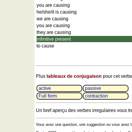
Plaques
you are causing
d'immatriculation
he/she/it is causing
Coucher
we are causing
du
you are causing
soleil
they are causing
Balades
infinitive present
à
to cause
vélo
Petit
vocabulaire
pour
le
Plus
tableaux de conjugaison
pour cet verbe
voyage
active
passive
(pdf)
Full form
contrac­tion
JEUX
Géographie
Un bref aperçu des verbes irregulaires vous t
Quiz
de
Vous avez une question, une suggestion ou vous avez t
côtes