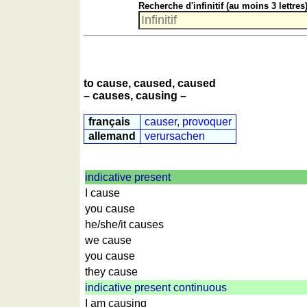
Recherche d'infinitif (au moins 3 lettres)
nombres
anglais
écrits
Plus
de
langues
to cause, caused, caused
allemand
– causes, causing –
anglais
français
causer
,
provoquer
espagnol
allemand
verursachen
français
italien
latin
indicative present
portugais
I cause
roumain
you cause
he/she/it causes
néerlandais
we cause
Utilités
you cause
they cause
Convertisseurs
indicative present continuous
d'unités
I am causing