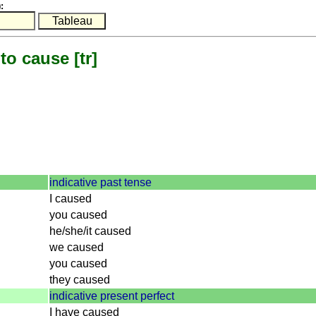
:
to cause
[tr]
indicative past tense
I caused
you caused
he/she/it caused
we caused
you caused
they caused
indicative present perfect
I have caused