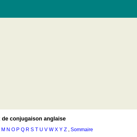
▼
our le voyage)
 de conjugaison anglaise
M
N
O
P
Q
R
S
T
U
V
W
X
Y
Z
,
Sommaire