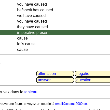
you have caused
he/she/it has caused
we have caused
you have caused
they have caused
imperative present
cause
let's cause
cause
:
affir­mation
negation
answer
question
rouvez dans le
tableau
.
rouvé une faute, envoyez un courriel à
email@cactus2000.de
.