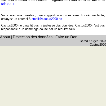
et
tableau
.
fleuves
Quiz
Vous avez une question, une suggestion ou vous avez trouvé une faute,
de
envoyez un courriel à
email@cactus2000.de
.
géographie
Cactus2000 ne garantit pas la justesse des données. Cactus2000 n'est pas
responsable d'un dommage causé par un résultat faux.
Quiz
des
About
|
Protection des données
|
Faire un Don
pays
Bernd Krüger
, 2023
Cactus2000
Quiz
des
fleuves
et
des
villes
Quiz
des
drapeaux,
blasons,
monnaie