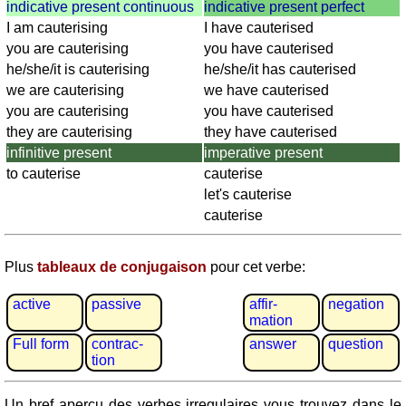
Plaques
indicative present continuous
indicative present perfect
d'immatriculation
I am cauterising
I have cauterised
Coucher
you are cauterising
you have cauterised
du
he/she/it is cauterising
he/she/it has cauterised
soleil
we are cauterising
we have cauterised
Balades
you are cauterising
you have cauterised
à
they are cauterising
they have cauterised
vélo
infinitive present
imperative present
Petit
to cauterise
cauterise
vocabulaire
let's cauterise
pour
cauterise
le
voyage
Plus
tableaux de conjugaison
pour cet verbe:
(pdf)
JEUX
active
passive
affir­
negation
mation
Géographie
Full form
contrac­
answer
question
Quiz
tion
de
côtes
Un bref aperçu des verbes irregulaires vous trouvez dans le