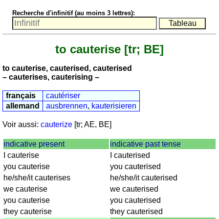
nombres
Recherche d'infinitif (au moins 3 lettres):
anglais
écrits
Plus
to cauterise
[tr; BE]
de
langues
allemand
to cauterise, cauterised, cauterised
anglais
– cauterises, cauterising –
espagnol
français
cautériser
français
allemand
ausbrennen
,
kauterisieren
italien
latin
Voir aussi:
cauterize
[tr; AE, BE]
portugais
indicative present
indicative past tense
roumain
I cauterise
I cauterised
néerlandais
you cauterise
you cauterised
Utilités
he/she/it cauterises
he/she/it cauterised
we cauterise
we cauterised
Convertisseurs
you cauterise
you cauterised
d'unités
they cauterise
they cauterised