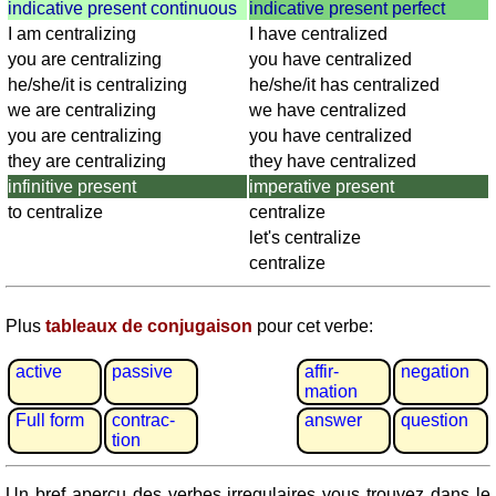
Plaques
indicative present continuous
indicative present perfect
d'immatriculation
I am centralizing
I have centralized
Coucher
you are centralizing
you have centralized
du
he/she/it is centralizing
he/she/it has centralized
soleil
we are centralizing
we have centralized
Balades
you are centralizing
you have centralized
à
they are centralizing
they have centralized
vélo
infinitive present
imperative present
Petit
to centralize
centralize
vocabulaire
let's centralize
pour
centralize
le
voyage
Plus
tableaux de conjugaison
pour cet verbe:
(pdf)
JEUX
active
passive
affir­
negation
mation
Géographie
Full form
contrac­
answer
question
Quiz
tion
de
côtes
Un bref aperçu des verbes irregulaires vous trouvez dans le