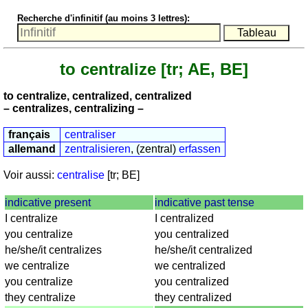
nombres
Recherche d'infinitif (au moins 3 lettres):
anglais
écrits
Plus
to centralize
[tr; AE, BE]
de
langues
allemand
to centralize, centralized, centralized
anglais
– centralizes, centralizing –
espagnol
français
centraliser
français
allemand
zentralisieren
, (zentral)
erfassen
italien
latin
Voir aussi:
centralise
[tr; BE]
portugais
indicative present
indicative past tense
roumain
I centralize
I centralized
néerlandais
you centralize
you centralized
Utilités
he/she/it centralizes
he/she/it centralized
we centralize
we centralized
Convertisseurs
you centralize
you centralized
d'unités
they centralize
they centralized