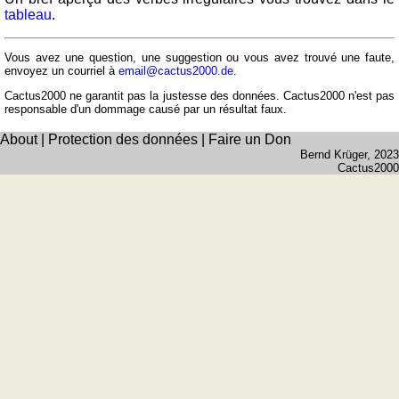
et
tableau
.
fleuves
Quiz
Vous avez une question, une suggestion ou vous avez trouvé une faute,
de
envoyez un courriel à
email@cactus2000.de
.
géographie
Cactus2000 ne garantit pas la justesse des données. Cactus2000 n'est pas
responsable d'un dommage causé par un résultat faux.
Quiz
des
About
|
Protection des données
|
Faire un Don
pays
Bernd Krüger
, 2023
Cactus2000
Quiz
des
fleuves
et
des
villes
Quiz
des
drapeaux,
blasons,
monnaie