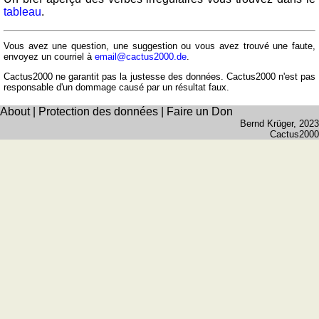
et
tableau
.
fleuves
Quiz
Vous avez une question, une suggestion ou vous avez trouvé une faute,
de
envoyez un courriel à
email@cactus2000.de
.
géographie
Cactus2000 ne garantit pas la justesse des données. Cactus2000 n'est pas
responsable d'un dommage causé par un résultat faux.
Quiz
des
About
|
Protection des données
|
Faire un Don
pays
Bernd Krüger
, 2023
Cactus2000
Quiz
des
fleuves
et
des
villes
Quiz
des
drapeaux,
blasons,
monnaie