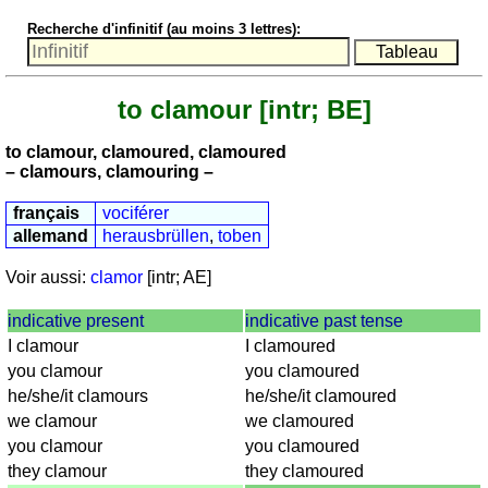
nombres
Recherche d'infinitif (au moins 3 lettres):
anglais
écrits
Plus
to clamour
[intr; BE]
de
langues
allemand
to clamour, clamoured, clamoured
anglais
– clamours, clamouring –
espagnol
français
vociférer
français
allemand
herausbrüllen
,
toben
italien
latin
Voir aussi:
clamor
[intr; AE]
portugais
indicative present
indicative past tense
roumain
I clamour
I clamoured
néerlandais
you clamour
you clamoured
Utilités
he/she/it clamours
he/she/it clamoured
we clamour
we clamoured
Convertisseurs
you clamour
you clamoured
d'unités
they clamour
they clamoured