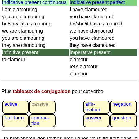
Plaques
indicative present continuous
indicative present perfect
d'immatriculation
I am clamouring
I have clamoured
Coucher
you are clamouring
you have clamoured
du
he/she/it is clamouring
he/she/it has clamoured
soleil
we are clamouring
we have clamoured
Balades
you are clamouring
you have clamoured
à
they are clamouring
they have clamoured
vélo
infinitive present
imperative present
Petit
to clamour
clamour
vocabulaire
let's clamour
pour
clamour
le
voyage
Plus
tableaux de conjugaison
pour cet verbe:
(pdf)
JEUX
active
passive
affir­
negation
mation
Géographie
Full form
contrac­
answer
question
Quiz
tion
de
côtes
Un bref aperçu des verbes irregulaires vous trouvez dans le