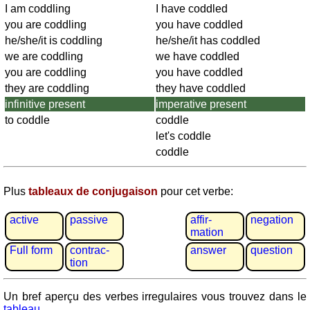
Plaques
I am coddling
I have coddled
d'immatriculation
you are coddling
you have coddled
Coucher
he/she/it is coddling
he/she/it has coddled
du
we are coddling
we have coddled
soleil
you are coddling
you have coddled
Balades
they are coddling
they have coddled
à
infinitive present
imperative present
vélo
to coddle
coddle
Petit
let's coddle
vocabulaire
coddle
pour
le
Plus
tableaux de conjugaison
pour cet verbe:
voyage
(pdf)
active
passive
affir­
negation
JEUX
mation
Géographie
Full form
contrac­
answer
question
tion
Quiz
de
Un bref aperçu des verbes irregulaires vous trouvez dans le
côtes
tableau
.