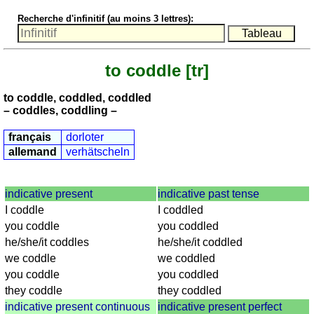
nombres
Recherche d'infinitif (au moins 3 lettres):
anglais
écrits
Plus
to coddle
[tr]
de
langues
allemand
to coddle, coddled, coddled
anglais
– coddles, coddling –
espagnol
français
dorloter
français
allemand
verhätscheln
italien
latin
indicative present
indicative past tense
portugais
I coddle
I coddled
roumain
you coddle
you coddled
néerlandais
he/she/it coddles
he/she/it coddled
Utilités
we coddle
we coddled
you coddle
you coddled
Convertisseurs
they coddle
they coddled
d'unités
indicative present continuous
indicative present perfect