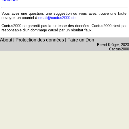
et
fleuves
Vous avez une question, une suggestion ou vous avez trouvé une faute,
Quiz
envoyez un courriel à
email@cactus2000.de
.
de
Cactus2000 ne garantit pas la justesse des données. Cactus2000 n'est pas
géographie
responsable d'un dommage causé par un résultat faux.
Quiz
About
|
Protection des données
|
Faire un Don
des
Bernd Krüger
, 2023
pays
Cactus2000
Quiz
des
fleuves
et
des
villes
Quiz
des
drapeaux,
blasons,
monnaie