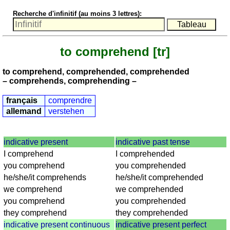
nombres
Recherche d'infinitif (au moins 3 lettres):
anglais
écrits
Plus
to comprehend
[tr]
de
langues
allemand
to comprehend, comprehended, comprehended
anglais
– comprehends, comprehending –
espagnol
français
comprendre
français
allemand
verstehen
italien
latin
indicative present
indicative past tense
portugais
I comprehend
I comprehended
roumain
you comprehend
you comprehended
néerlandais
he/she/it comprehends
he/she/it comprehended
Utilités
we comprehend
we comprehended
you comprehend
you comprehended
Convertisseurs
they comprehend
they comprehended
d'unités
indicative present continuous
indicative present perfect