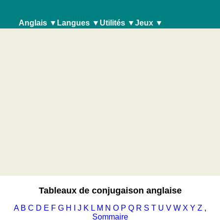
Anglais ▼
Langues ▼
Utilités ▼
Jeux ▼
Verbes
Verbes
Géographie
Nombres
allemand
Convertisseurs d'unités
Nombres écrits
Quiz de côtes et fleuves
écrits
anglais
Plaques d'immatriculation
Quiz de vocabulaire
Quiz de géographie
Quiz
espagnol
Coucher du soleil
Petit vocabulaire
(Dépliant avec vocabulaire pour le voyage)
Quiz des pays
de
français
Balades à vélo
Jeu avec des
nombres anglais
écrits
Quiz des fleuves et des villes
vocabulaire
italien
Petit vocabulaire pour le voyage (pdf)
Quiz des drapeaux, blasons, monnaie
Petit
latin
vocabulaire
Quiz de villes et pays
portugais
(Dépliant
Plus de jeux
roumain
avec
Entraineur de mémoire
néerlandais
vocabulaire
Entraineur de mathématiques
pour
Puzzle
le
Quiz animaux
voyage)
Trouvez les différences
Tableaux de conjugaison anglaise
Jeu
avec
A
B
C
D
E
F
G
H
I
J
K
L
M
N
O
P
Q
R
S
T
U
V
W
X
Y
Z
,
des
Sommaire