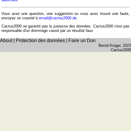
et
fleuves
Vous avez une question, une suggestion ou vous avez trouvé une faute,
Quiz
envoyez un courriel à
email@cactus2000.de
.
de
Cactus2000 ne garantit pas la justesse des données. Cactus2000 n'est pas
géographie
responsable d'un dommage causé par un résultat faux.
Quiz
About
|
Protection des données
|
Faire un Don
des
Bernd Krüger
, 2023
pays
Cactus2000
Quiz
des
fleuves
et
des
villes
Quiz
des
drapeaux,
blasons,
monnaie