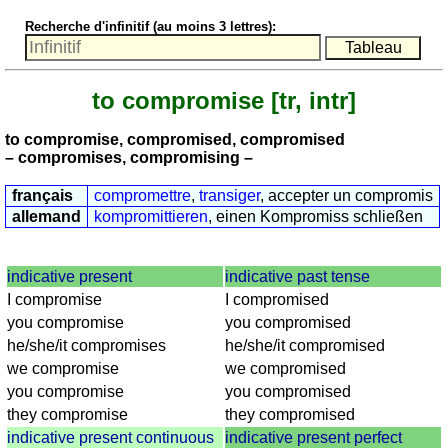
nombres
Recherche d'infinitif (au moins 3 lettres):
anglais
écrits
Plus
to compromise
[tr, intr]
de
langues
allemand
to compromise, compromised, compromised
anglais
– compromises, compromising –
espagnol
français
compromettre
,
transiger
, accepter un compromis
français
allemand
kompromittieren
, einen Kompromiss schließen
italien
latin
indicative present
indicative past tense
portugais
I compromise
I compromised
roumain
you compromise
you compromised
néerlandais
he/she/it compromises
he/she/it compromised
Utilités
we compromise
we compromised
you compromise
you compromised
Convertisseurs
they compromise
they compromised
d'unités
indicative present continuous
indicative present perfect