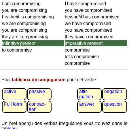
Plaques
I am compromising
I have compromised
d'immatriculation
you are compromising
you have compromised
Coucher
he/she/it is compromising
he/she/it has compromised
du
we are compromising
we have compromised
soleil
you are compromising
you have compromised
Balades
they are compromising
they have compromised
à
infinitive present
imperative present
vélo
to compromise
compromise
Petit
let's compromise
vocabulaire
compromise
pour
le
Plus
tableaux de conjugaison
pour cet verbe:
voyage
(pdf)
active
passive
affir­
negation
JEUX
mation
Géographie
Full form
contrac­
answer
question
tion
Quiz
de
Un bref aperçu des verbes irregulaires vous trouvez dans le
côtes
tableau
.