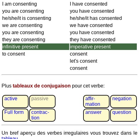
Plaques
I am consenting
I have consented
d'immatriculation
you are consenting
you have consented
Coucher
he/she/it is consenting
he/she/it has consented
du
we are consenting
we have consented
soleil
you are consenting
you have consented
Balades
they are consenting
they have consented
à
infinitive present
imperative present
vélo
to consent
consent
Petit
let's consent
vocabulaire
consent
pour
le
Plus
tableaux de conjugaison
pour cet verbe:
voyage
(pdf)
active
passive
affir­
negation
JEUX
mation
Géographie
Full form
contrac­
answer
question
tion
Quiz
de
Un bref aperçu des verbes irregulaires vous trouvez dans le
côtes
tableau
.