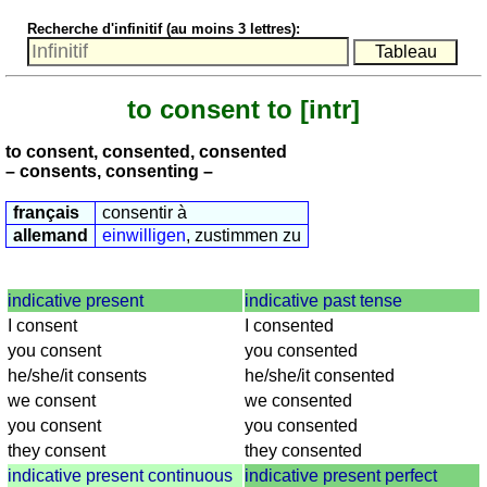
nombres
Recherche d'infinitif (au moins 3 lettres):
anglais
écrits
Plus
to consent to
[intr]
de
langues
allemand
to consent, consented, consented
anglais
– consents, consenting –
espagnol
français
consentir à
français
allemand
einwilligen
, zustimmen zu
italien
latin
indicative present
indicative past tense
portugais
I consent
I consented
roumain
you consent
you consented
néerlandais
he/she/it consents
he/she/it consented
Utilités
we consent
we consented
you consent
you consented
Convertisseurs
they consent
they consented
d'unités
indicative present continuous
indicative present perfect