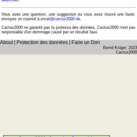
et
fleuves
Vous avez une question, une suggestion ou vous avez trouvé une faute,
Quiz
envoyez un courriel à
email@cactus2000.de
.
de
Cactus2000 ne garantit pas la justesse des données. Cactus2000 n'est pas
géographie
responsable d'un dommage causé par un résultat faux.
Quiz
About
|
Protection des données
|
Faire un Don
des
Bernd Krüger
, 2023
pays
Cactus2000
Quiz
des
fleuves
et
des
villes
Quiz
des
drapeaux,
blasons,
monnaie