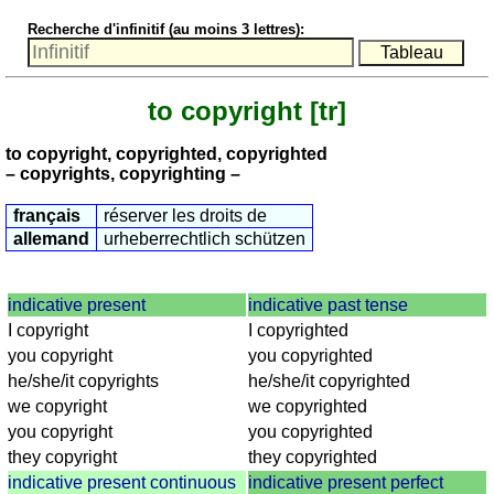
nombres
Recherche d'infinitif (au moins 3 lettres):
anglais
écrits
Plus
to copyright
[tr]
de
langues
allemand
to copyright, copyrighted, copyrighted
anglais
– copyrights, copyrighting –
espagnol
français
réserver les droits de
français
allemand
urheberrechtlich schützen
italien
latin
indicative present
indicative past tense
portugais
I copyright
I copyrighted
roumain
you copyright
you copyrighted
néerlandais
he/she/it copyrights
he/she/it copyrighted
Utilités
we copyright
we copyrighted
you copyright
you copyrighted
Convertisseurs
they copyright
they copyrighted
d'unités
indicative present continuous
indicative present perfect