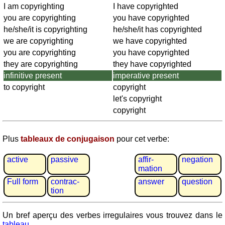
Plaques
I am copyrighting
I have copyrighted
d'immatriculation
you are copyrighting
you have copyrighted
Coucher
he/she/it is copyrighting
he/she/it has copyrighted
du
we are copyrighting
we have copyrighted
soleil
you are copyrighting
you have copyrighted
Balades
they are copyrighting
they have copyrighted
à
infinitive present
imperative present
vélo
to copyright
copyright
Petit
let's copyright
vocabulaire
copyright
pour
le
Plus
tableaux de conjugaison
pour cet verbe:
voyage
(pdf)
active
passive
affir­
negation
JEUX
mation
Géographie
Full form
contrac­
answer
question
tion
Quiz
de
Un bref aperçu des verbes irregulaires vous trouvez dans le
côtes
tableau
.