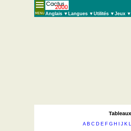
Anglais ▼
Langues ▼
Utilités ▼
Jeux 
Verbes
Verbes
Géographie
Nombres
allemand
Convertisseurs d'unités
Nombres écrits
Quiz de côtes et fleuves
écrits
anglais
Plaques d'immatriculation
Quiz de vocabulaire
Quiz de géographie
Quiz
espagnol
Coucher du soleil
Petit vocabulaire
(Dépliant avec vocabulaire p
Quiz des pays
de
français
Balades à vélo
Jeu avec des
nombres anglais
écrits
Quiz des fleuves et des villes
vocabulaire
italien
Petit vocabulaire pour le voyage (pdf)
Quiz des drapeaux, blasons, monnaie
Petit
latin
vocabulaire
Quiz de villes et pays
portugais
(Dépliant
Plus de jeux
roumain
avec
Entraineur de mémoire
néerlandais
vocabulaire
Entraineur de mathématiques
pour
Puzzle
le
Quiz animaux
voyage)
Trouvez les différences
Tableaux
Jeu
avec
A
B
C
D
E
F
G
H
I
J
K
L
des