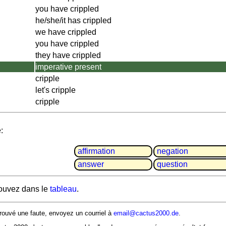
you have crippled
he/she/it has crippled
we have crippled
you have crippled
they have crippled
imperative present
cripple
let's cripple
cripple
:
affir­mation
negation
answer
question
rouvez dans le
tableau
.
rouvé une faute, envoyez un courriel à
email@cactus2000.de
.