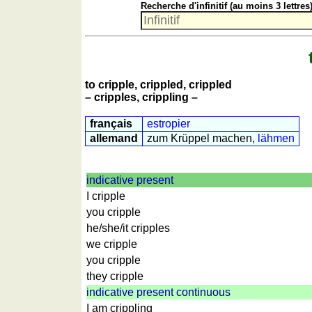
Recherche d'infinitif (au moins 3 lettres)
nombres
anglais
écrits
Plus
de
langues
to cripple, crippled, crippled
allemand
– cripples, crippling –
anglais
français
estropier
espagnol
allemand
zum Krüppel machen,
lähmen
français
italien
latin
indicative present
portugais
I cripple
roumain
you cripple
he/she/it cripples
néerlandais
we cripple
Utilités
you cripple
they cripple
Convertisseurs
indicative present continuous
d'unités
I am crippling