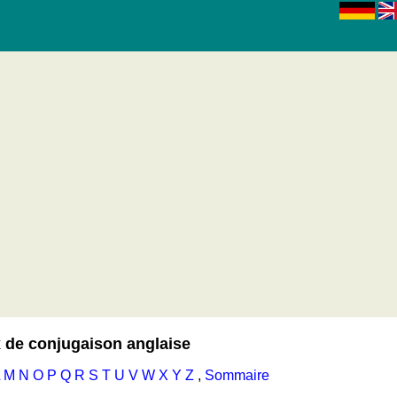
▼
our le voyage)
 de conjugaison anglaise
M
N
O
P
Q
R
S
T
U
V
W
X
Y
Z
,
Sommaire