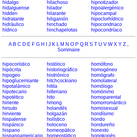
hidalgo
hilachoso
hipnotizador
drapeaux,
hidalguense
hilador
hipoalergénico
blasons,
hidden
hilarante
hipocampal
hidratante
hiligainón
hipoclorhídrico
monnaie
hidráulico
hinchado
hipocondriaco
Quiz
hídrico
hinchapelotas
hipocondríaco
de
villes
A
B
C
D
E
F
G
H
I
J
K
L
M
N
O
P
Q
R
S
T
U
V
W
X
Y
Z
,
et
Sommaire
pays
hipocorístico
histórico
homófono
Plus
hipócrita
historiográfico
homogéneo
de
Entraineur
hipogeo
histriónico
homógrafo
jeux
de
hipoglucemiante
hitchcockiano
homolateral
hipotalámico
mémoire
hitita
homólogo
hipotecario
hitleriano
homónimo
Entraineur
hipotético
hito
homoparental
de
hiriente
hmong
homorromántico
mathématiques
hirsuto
holandés
homosexual
hirviente
holgazán
hondísimo
Puzzle
hispalense
holístico
hondo
Quiz
hispánico
holoceno
hondureño
hispano
animaux
homeopático
honesto
hispanoamericano
homeostático
hongkonés