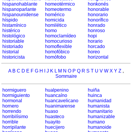
Trouvez
hispanohablante
homeotérmico
honkonés
les
hispanoparlante
homeotermo
honorable
différences
hispanounidense
homérico
honorario
híspido
homicida
honorífico
histamínico
homilético
honrado
histérico
homo
honroso
histológico
homoclamídeo
hopi
historiable
homocurioso
horario
historiado
homoflexible
horcado
historial
homofóbico
horeo
historicista
homófobo
horizontal
A
B
C
D
E
F
G
H
I
J
K
L
M
N
O
P
Q
R
S
T
U
V
W
X
Y
Z
,
Sommaire
hormiguero
hualpenino
huiña
hormiguiento
huancaíno
huinca
hormonal
huancavelicano
humanidad
hornero
huanimarense
humanista
horrendo
huaso
humanitario
horribilísimo
huasteco
humanizable
horrible
huayito
humano
horripilante
huecijero
humanoide