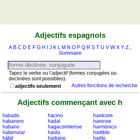
Lever et coucher du soleil
Jeu
avec
nombres
Petit
Adjectifs espagnols
vocabulaire
Espagne
A
B
C
D
E
F
G
H
I
J
K
L
M
N
O
P
Q
R
S
T
U
V
W
X
Y
Z
,
Puzzle
Sommaire
Quiz
de
Tapez le verbe ou l'adjectif (formes conjugées ou
provinces
declinées sont possibles).
Quiz
Autres fonctions de recherche
adjectifs seulement
de
régions
Adjectifs commençant avec h
Quiz
de
habado
hacino
hardcore
villes
habanero
hadal
harense
Liste
habano
hagacomitense
harmónico
habenular
haida
hartible
des
hábil
haitiano
hartío