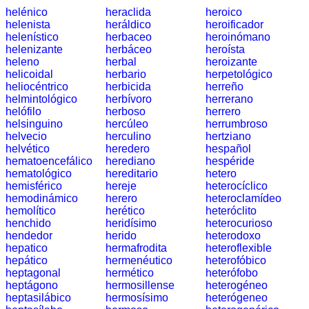
helénico
heraclida
heroico
helenista
heráldico
heroificador
Convertisseurs
helenístico
herbaceo
heroinómano
d'unités
helenizante
herbáceo
heroísta
Plaques
heleno
herbal
heroizante
helicoidal
herbario
herpetológico
d'immatriculation
heliocéntrico
herbicida
herreño
Coucher
helmintológico
herbívoro
herrerano
du
helófilo
herboso
herrero
soleil
helsinguino
hercúleo
herrumbroso
helvecio
herculino
hertziano
Balades
helvético
heredero
hespañol
à
hematoencefálico
herediano
hespéride
vélo
hematológico
hereditario
hetero
hemisférico
hereje
heterocíclico
Petit
hemodinámico
herero
heteroclamídeo
vocabulaire
hemolítico
herético
heteróclito
pour
henchido
heridísimo
heterocurioso
hendedor
herido
heterodoxo
le
hepatico
hermafrodita
heteroflexible
voyage
hepático
hermenéutico
heterofóbico
(pdf)
heptagonal
hermético
heterófobo
heptágono
hermosillense
heterogéneo
JEUX
heptasilábico
hermosísimo
heterógeneo
Géographie