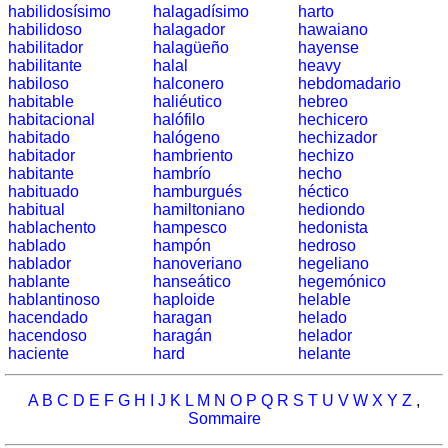
provinces
habilidosísimo
halagadísimo
harto
espagnoles
habilidoso
halagador
hawaiano
habilitador
halagüeño
hayense
Lever
habilitante
halal
heavy
et
habiloso
halconero
hebdomadario
coucher
habitable
haliéutico
hebreo
habitacional
halófilo
hechicero
du
habitado
halógeno
hechizador
soleil
habitador
hambriento
hechizo
Plus
habitante
hambrío
hecho
de
habituado
hamburgués
héctico
langues
habitual
hamiltoniano
hediondo
allemand
hablachento
hampesco
hedonista
anglais
hablado
hampón
hedroso
hablador
hanoveriano
hegeliano
espagnol
hablante
hanseático
hegemónico
français
hablantinoso
haploide
helable
italien
hacendado
haragan
helado
hacendoso
haragán
helador
latin
haciente
hard
helante
portugais
roumain
A
B
C
D
E
F
G
H
I
J
K
L
M
N
O
P
Q
R
S
T
U
V
W
X
Y
Z
,
néerlandais
Sommaire
Utilités