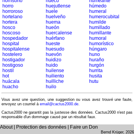
horrísono
hueco
humeante
horro
huejutlense
húmedo
horroroso
huele
humeral
hortelano
huelveño
humerocubital
hortera
huema
humilde
hosco
hueón
humillado
hoscoso
huercalense
humillante
hospedador
huérfano
humoral
hospital
hueste
humorístico
hospitalense
huesudo
húngaro
hostelero
huevón
huno
hostigador
huidizo
huraño
hostigoso
huido
hurgón
hostil
huilense
hurrita
hot
huiliento
husita
huácala
huilliche
hutu
huacho
huilo
Vous avez une question, une suggestion ou vous avez trouvé une faute,
envoyez un courriel à
email@cactus2000.de
.
Cactus2000 ne garantit pas la justesse des données. Cactus2000 n'est pas
responsable d'un dommage causé par un résultat faux.
About
|
Protection des données
|
Faire un Don
Bernd Krüger
, 2026