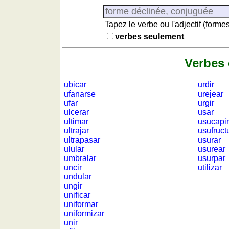
Lever et coucher du soleil
Jeu
avec
Tapez le verbe ou l'adjectif (form
nombres
verbes seulement
Petit
vocabulaire
Verbes
Espagne
ubicar
urdir
Puzzle
ufanarse
urejear
Quiz
ufar
urgir
de
ulcerar
usar
ultimar
usucapir
provinces
ultrajar
usufruct
Quiz
ultrapasar
usurar
de
ulular
usurear
régions
umbralar
usurpar
uncir
utilizar
Quiz
undular
de
ungir
villes
unificar
uniformar
Liste
uniformizar
des
unir