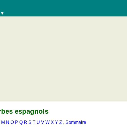
 ▼
rbes espagnols
M
N
O
P
Q
R
S
T
U
V
W
X
Y
Z
,
Sommaire