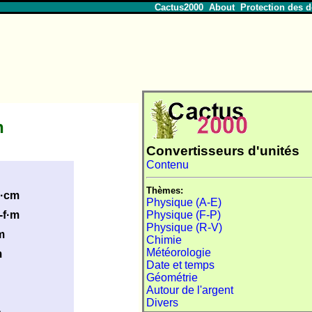
Cactus2000
About
Protection des 
n
Convertisseurs d'unités
Contenu
Thèmes:
·cm
Physique (A-E)
Physique (F-P)
-f·m
Physique (R-V)
m
Chimie
Météorologie
m
Date et temps
Géométrie
Autour de l'argent
Divers