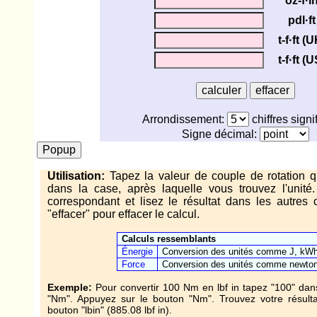
oz-f·i
pdl·ft
t-f·ft (
t-f·ft (U
Arrondissement:
chiffres signif
Signe décimal:
Utilisation:
Tapez la valeur de couple de rotation q
dans la case, après laquelle vous trouvez l'unit
correspondant et lisez le résultat dans les autres 
"effacer" pour effacer le calcul.
Calculs ressemblants
Énergie
Conversion des unités comme J, kWh, 
Force
Conversion des unités comme newton, 
Exemple:
Pour convertir 100 Nm en lbf in tapez "100" dan
"Nm". Appuyez sur le bouton "Nm". Trouvez votre résult
bouton "lbin" (885.08 lbf in).