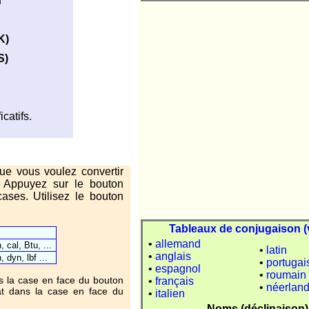
n
UK)
S)
icatifs.
ue vous voulez convertir
é. Appuyez sur le bouton
cases. Utilisez le bouton
Tableaux de conjugaison (
•
allemand
cal, Btu, ...
•
latin
•
anglais
dyn, lbf ...
•
portugai
•
espagnol
•
roumain
s la case en face du bouton
•
français
•
néerland
at dans la case en face du
•
italien
Noms (déclinaison)