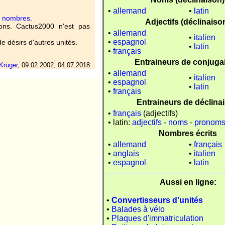
•
allemand
•
latin
e nombres
.
Adjectifs (déclinaiso
ons. Cactus2000 n'est pas
•
allemand
•
italien
•
espagnol
e désirs d'autres unités.
•
latin
•
français
Entraineurs de conjuga
Krüger
,
09.02.2002, 04.07.2018
•
allemand
•
italien
•
espagnol
•
latin
•
français
Entraineurs de déclina
•
français
(adjectifs)
• latin:
adjectifs
-
noms
-
pronom
Nombres écrits
•
allemand
•
français
•
anglais
•
italien
•
espagnol
•
latin
Aussi en ligne:
•
Convertisseurs d'unités
•
Balades à vélo
•
Plaques d'immatriculation