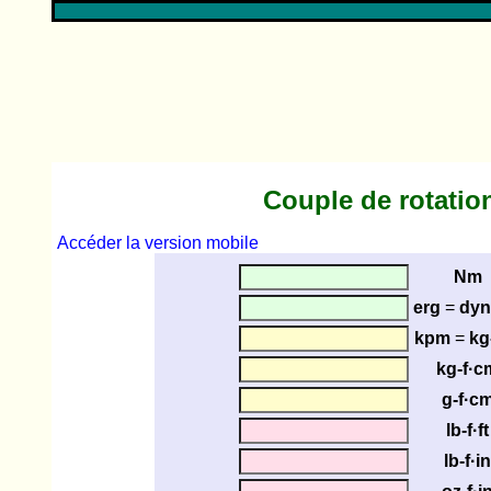
Couple de rotatio
Accéder la version mobile
Nm
erg
=
dyn
kpm
=
kg
kg-f·c
g-f·c
lb-f·ft
lb-f·in