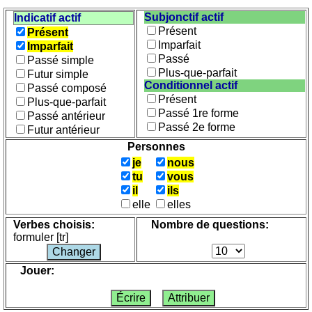
féminin
Petit vocabulaire
Subjonctif actif
Indicatif actif
h-
Jeu avec des nombres
Présent
Présent
muët
Imparfait
Imparfait
/
Passé
Passé simple
h-
Plus-que-parfait
Futur simple
aspiré
Conditionnel actif
Passé composé
Présent
Entraineur
Plus-que-parfait
Passé 1re forme
Passé antérieur
de
Passé 2e forme
Futur antérieur
pluriel
Personnes
(noms)
je
nous
Entraineur
tu
vous
d'accord
il
ils
(noms
elle
elles
-
Verbes choisis:
Nombre de questions:
adjectifs)
formuler [tr]
Quiz
de
Jouer:
vocabulaire
Autres