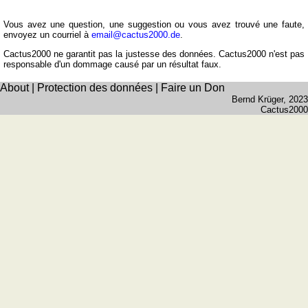
Puzzle
Petit
Vous avez une question, une suggestion ou vous avez trouvé une faute,
envoyez un courriel à
email@cactus2000.de
.
vocabulaire
Jeu
Cactus2000 ne garantit pas la justesse des données. Cactus2000 n'est pas
responsable d'un dommage causé par un résultat faux.
avec
des
About
|
Protection des données
|
Faire un Don
Bernd Krüger
, 2023
nombres
Cactus2000
Plus
de
langues
allemand
anglais
espagnol
français
italien
latin
portugais
roumain
néerlandais
Utilités