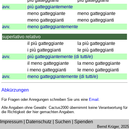
più gatteggianti
più gatteggianti
Sonnenstand
avv.
più gatteggiantemente
Fahrradtouren
meno gatteggiante
meno gatteggiante
Reisewortschatz
meno gatteggianti
meno gatteggianti
SPIELE
avv.
meno gatteggiantemente
Geografie
superlativo relativo
Küstenquiz
il più gatteggiante
la più gatteggiante
Geografiequiz
i più gatteggianti
le più gatteggianti
Länderquiz
avv.
più gatteggiantemente (di tutti/e)
Flüsse-
il meno gatteggiante
la meno gatteggiante
und
i meno gatteggianti
le meno gatteggianti
Städtequiz
avv.
meno gatteggiantemente (di tutti/e)
Flaggen-,
Wappen-
Abkürzungen
und
Für Fragen oder Anregungen schreiben Sie uns eine
Email
.
Münzenquiz
Alle Angaben ohne Gewähr. Cactus2000 übernimmt keine Verantwortung für
Städte-
die Richtigkeit der hier gemachten Angaben.
und
Länderquiz
Impressum
|
Datenschutz
|
Suchen
|
Spenden
Bernd Krüger
, 2025