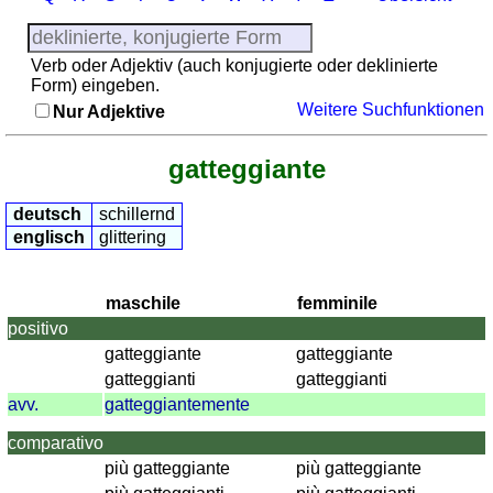
Provinzen
Sonnenaufgang,
Verb oder Adjektiv (auch konjugierte oder deklinierte
Sonnenuntergang
Form) eingeben.
Mehr
Weitere Suchfunktionen
Nur Adjektive
Sprachen
Deutsch
gatteggiante
Englisch
Französisch
deutsch
schillernd
Italienisch
englisch
glittering
Lateinisch
Niederländisch
maschile
femminile
Portugiesisch
positivo
Rumänisch
gatteggiante
gatteggiante
Spanisch
gatteggianti
gatteggianti
Nützliches
avv.
gatteggiantemente
Umrechner
comparativo
più gatteggiante
più gatteggiante
Autokennzeichen