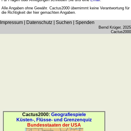
Sonnenstand
Alle Angaben ohne Gewähr. Cactus2000 übernimmt keine Verantwortung für
Fahrradtouren
die Richtigkeit der hier gemachten Angaben.
Reisewortschatz
Impressum
|
Datenschutz
|
Suchen
|
Spenden
SPIELE
Bernd Krüger
, 2025
Geografie
Cactus2000
Küstenquiz
Geografiequiz
Länderquiz
Flüsse-
und
Städtequiz
Flaggen-,
Wappen-
und
Münzenquiz
Städte-
Cactus2000:
Geografiespiele
und
Küsten-, Flüsse- und Grenzenquiz
Länderquiz
Bundesstaaten der USA