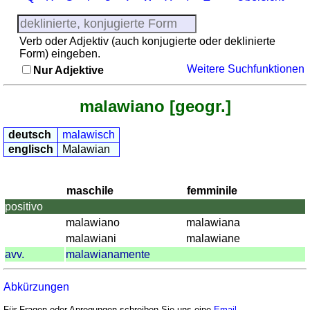
Provinzen
Sonnenaufgang,
Verb oder Adjektiv (auch konjugierte oder deklinierte
Sonnenuntergang
Form) eingeben.
Mehr
Weitere Suchfunktionen
Nur Adjektive
Sprachen
Deutsch
malawiano [geogr.]
Englisch
Französisch
deutsch
malawisch
Italienisch
englisch
Malawian
Lateinisch
Niederländisch
maschile
femminile
Portugiesisch
positivo
Rumänisch
malawiano
malawiana
Spanisch
malawiani
malawiane
Nützliches
avv.
malawianamente
Umrechner
Abkürzungen
Autokennzeichen
Für Fragen oder Anregungen schreiben Sie uns eine
Email
.