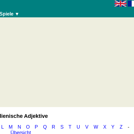
Spiele ▼
alienische Adjektive
L
M
N
O
P
Q
R
S
T
U
V
W
X
Y
Z
-
Übersicht