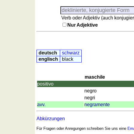
Provinzen
Sonnenaufgang,
Verb oder Adjektiv (auch konjugier
Sonnenuntergang
Nur Adjektive
Mehr
Sprachen
Deutsch
Englisch
deutsch
schwarz
Französisch
englisch
black
Italienisch
Lateinisch
Niederländisch
maschile
positivo
Portugiesisch
negro
Rumänisch
negri
Spanisch
avv.
negramente
Nützliches
Abkürzungen
Umrechner
Autokennzeichen
Für Fragen oder Anregungen schreiben Sie uns eine
Ema