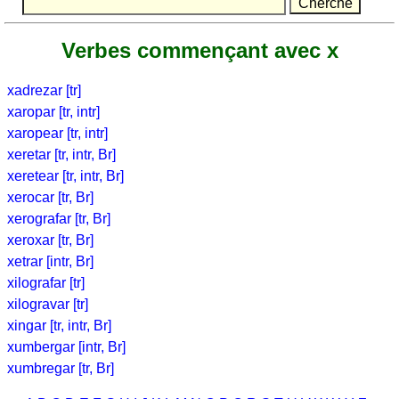
Lever
et
Verbes commençant avec x
coucher
du
xadrezar [tr]
soleil
xaropar [tr, intr]
Plus
xaropear [tr, intr]
sur
Quiz
xeretar [tr, intr, Br]
Brézil
-
xeretear [tr, intr, Br]
états
xerocar [tr, Br]
Quiz
xerografar [tr, Br]
-
xeroxar [tr, Br]
villes
xetrar [intr, Br]
Lever
xilografar [tr]
et
xilogravar [tr]
coucher
xingar [tr, intr, Br]
du
xumbergar [intr, Br]
soleil
xumbregar [tr, Br]
Plus
de