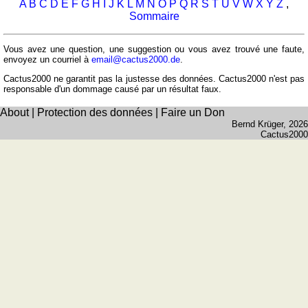
A
B
C
D
E
F
G
H
I
J
K
L
M
N
O
P
Q
R
S
T
U
V
W
X
Y
Z
,
langues
allemand
Sommaire
anglais
espagnol
Vous avez une question, une suggestion ou vous avez trouvé une faute,
envoyez un courriel à
email@cactus2000.de
.
français
Cactus2000 ne garantit pas la justesse des données. Cactus2000 n'est pas
italien
responsable d'un dommage causé par un résultat faux.
latin
About
|
Protection des données
|
Faire un Don
portugais
Bernd Krüger
, 2026
Cactus2000
roumain
néerlandais
Utilités
Convertisseurs
d'unités
Plaques
d'immatriculation
Coucher
du
soleil