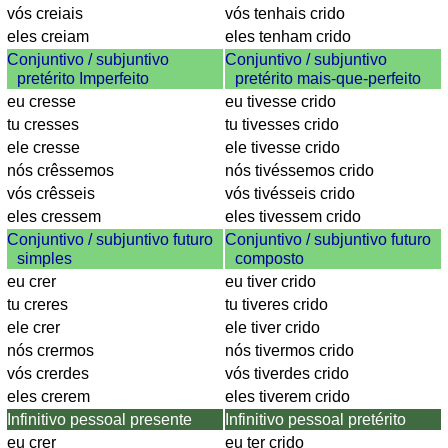
vós creiais
vós tenhais crido
eles creiam
eles tenham crido
Conjuntivo / subjuntivo
Conjuntivo / subjuntivo
pretérito Imperfeito
pretérito mais-que-perfeito
eu cresse
eu tivesse crido
tu cresses
tu tivesses crido
ele cresse
ele tivesse crido
nós crêssemos
nós tivéssemos crido
vós crêsseis
vós tivésseis crido
eles cressem
eles tivessem crido
Conjuntivo / subjuntivo futuro
Conjuntivo / subjuntivo futuro
simples
composto
eu crer
eu tiver crido
tu creres
tu tiveres crido
ele crer
ele tiver crido
nós crermos
nós tivermos crido
vós crerdes
vós tiverdes crido
eles crerem
eles tiverem crido
Infinitivo pessoal presente
Infinitivo pessoal pretérito
eu crer
eu ter crido