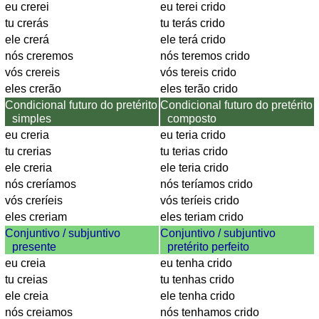
eu crerei
eu terei crido
Länderquiz
tu crerás
tu terás crido
weitere
ele crerá
ele terá crido
Spiele
Gehirntraining
nós creremos
nós teremos crido
Rechentrainer
vós crereis
vós tereis crido
Puzzle
eles crerão
eles terão crido
Quiz
Condicional futuro do pretérito
Condicional futuro do pretérito
Suchbild
simples
composto
eu creria
eu teria crido
Tierquiz
tu crerias
tu terias crido
ele creria
ele teria crido
nós creríamos
nós teríamos crido
vós creríeis
vós teríeis crido
eles creriam
eles teriam crido
Conjuntivo / subjuntivo
Conjuntivo / subjuntivo
presente
pretérito perfeito
eu creia
eu tenha crido
tu creias
tu tenhas crido
ele creia
ele tenha crido
nós creiamos
nós tenhamos crido