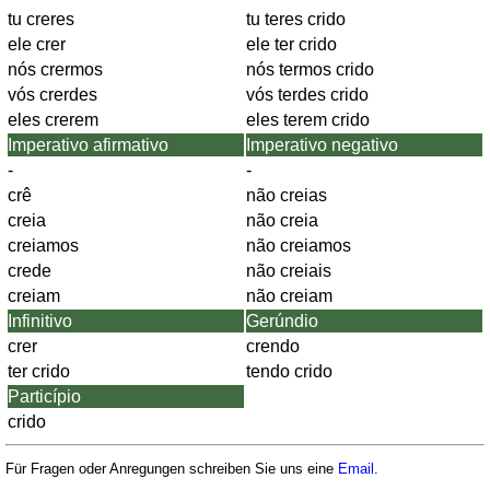
tu creres
tu teres crido
ele crer
ele ter crido
nós crermos
nós termos crido
vós crerdes
vós terdes crido
eles crerem
eles terem crido
Imperativo afirmativo
Imperativo negativo
-
-
crê
não creias
creia
não creia
creiamos
não creiamos
crede
não creiais
creiam
não creiam
Infinitivo
Gerúndio
crer
crendo
ter crido
tendo crido
Particípio
crido
Für Fragen oder Anregungen schreiben Sie uns eine
Email
.