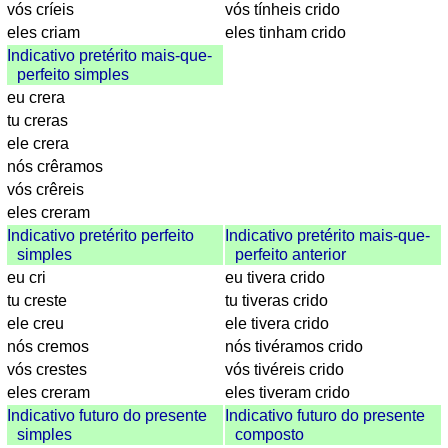
vós críeis
vós tínheis crido
Autokennzeichen
eles criam
eles tinham crido
Sonnenstand
Indicativo pretérito mais-que-
Fahrradtouren
perfeito simples
Reisewortschatz
eu crera
tu creras
SPIELE
ele crera
Geografie
nós crêramos
Küstenquiz
vós crêreis
Geografiequiz
eles creram
Länderquiz
Indicativo pretérito perfeito
Indicativo pretérito mais-que-
Flüsse-
simples
perfeito anterior
und
eu cri
eu tivera crido
Städtequiz
tu creste
tu tiveras crido
Flaggen-,
ele creu
ele tivera crido
Wappen-
nós cremos
nós tivéramos crido
und
vós crestes
vós tivéreis crido
Münzenquiz
eles creram
eles tiveram crido
Städte-
Indicativo futuro do presente
Indicativo futuro do presente
simples
composto
und