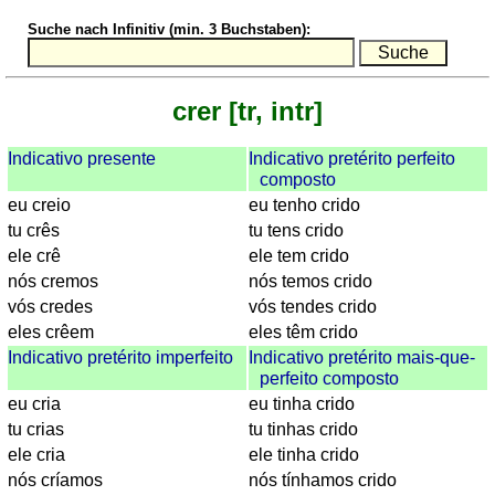
Quiz
Suche nach Infinitiv (min. 3 Buchstaben):
-
Städte
Sonnenaufgang,
crer [tr, intr]
Sonnenuntergang
Mehr
Indicativo presente
Indicativo pretérito perfeito
Sprachen
composto
Deutsch
eu creio
eu tenho crido
Englisch
tu crês
tu tens crido
Französisch
ele crê
ele tem crido
Italienisch
nós cremos
nós temos crido
Lateinisch
vós credes
vós tendes crido
Niederländisch
eles crêem
eles têm crido
Portugiesisch
Indicativo pretérito imperfeito
Indicativo pretérito mais-que-
perfeito composto
Rumänisch
eu cria
eu tinha crido
Spanisch
tu crias
tu tinhas crido
Nützliches
ele cria
ele tinha crido
nós críamos
nós tínhamos crido
Umrechner