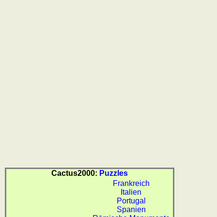
Cactus2000:
Puzzles
Frankreich
Italien
Portugal
Spanien