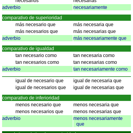
Spanisch
necesarios
necesarias
adverbio
necesariamente
Nützliches
comparativo de superioridad
Umrechner
más necesario que
más necesaria que
Autokennzeichen
más necesarios que
más necesarias que
Sonnenstand
adverbio
más necesariamente que
Fahrradtouren
comparativo de igualdad
Reisewortschatz
tan necesario como
tan necesaria como
SPIELE
tan necesarios como
tan necesarias como
Geografie
adverbio
tan necesariamente como
Küstenquiz
igual de necesario que
igual de necesaria que
Geografiequiz
igual de necesarios que
igual de necesarias que
Länderquiz
Flüsse-
comparativo de inferioridad
und
menos necesario que
menos necesaria que
Städtequiz
menos necesarios que
menos necesarias que
Flaggen-,
adverbio
menos necesariamente
que
Wappen-
und