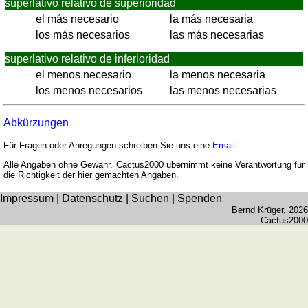
superlativo relativo de superioridad
Münzenquiz
el más necesario
la más necesaria
Städte-
los más necesarios
las más necesarias
und
superlativo relativo de inferioridad
Länderquiz
el menos necesario
la menos necesaria
weitere
los menos necesarios
las menos necesarias
Spiele
Gehirntraining
Rechentrainer
Abkürzungen
Puzzle
Für Fragen oder Anregungen schreiben Sie uns eine
Email
.
Quiz
Alle Angaben ohne Gewähr. Cactus2000 übernimmt keine Verantwortung für
Suchbild
die Richtigkeit der hier gemachten Angaben.
Tierquiz
Impressum
|
Datenschutz
|
Suchen
|
Spenden
Bernd Krüger
, 2026
Cactus2000