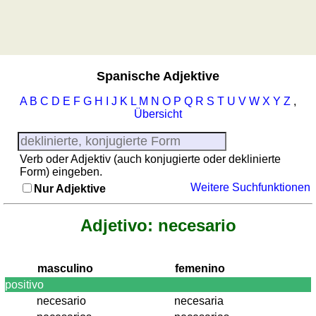
Regionenquiz
Sonnenaufgang, Sonnenuntergang
Städtequiz
Liste
mit
spanischen
Spanische Adjektive
Provinzen
A
B
C
D
E
F
G
H
I
J
K
L
M
N
O
P
Q
R
S
T
U
V
W
X
Y
Z
,
Sonnenaufgang,
Übersicht
Sonnenuntergang
Mehr
Sprachen
Verb oder Adjektiv (auch konjugierte oder deklinierte
Form) eingeben.
Deutsch
Weitere Suchfunktionen
Nur Adjektive
Englisch
Französisch
Adjetivo: necesario
Italienisch
Lateinisch
Niederländisch
masculino
femenino
Portugiesisch
positivo
Rumänisch
necesario
necesaria