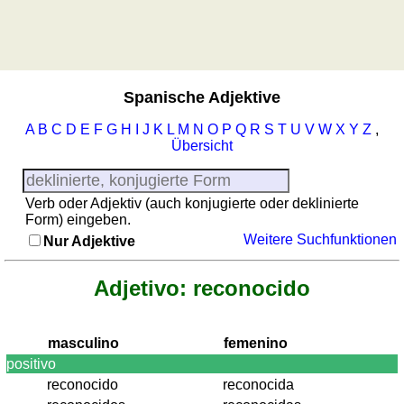
Regionenquiz
Sonnenaufgang, Sonnenuntergang
Städtequiz
Liste
mit
spanischen
Spanische Adjektive
Provinzen
A
B
C
D
E
F
G
H
I
J
K
L
M
N
O
P
Q
R
S
T
U
V
W
X
Y
Z
,
Sonnenaufgang,
Übersicht
Sonnenuntergang
Mehr
Sprachen
Verb oder Adjektiv (auch konjugierte oder deklinierte
Form) eingeben.
Deutsch
Weitere Suchfunktionen
Nur Adjektive
Englisch
Französisch
Adjetivo: reconocido
Italienisch
Lateinisch
Niederländisch
masculino
femenino
Portugiesisch
positivo
Rumänisch
reconocido
reconocida