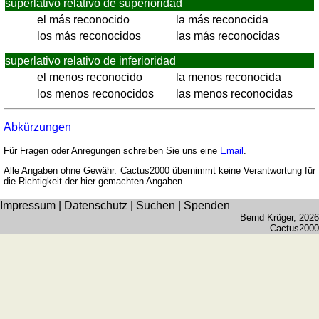
superlativo relativo de superioridad
Münzenquiz
el más reconocido
la más reconocida
Städte-
los más reconocidos
las más reconocidas
und
superlativo relativo de inferioridad
Länderquiz
el menos reconocido
la menos reconocida
weitere
los menos reconocidos
las menos reconocidas
Spiele
Gehirntraining
Rechentrainer
Abkürzungen
Puzzle
Für Fragen oder Anregungen schreiben Sie uns eine
Email
.
Quiz
Alle Angaben ohne Gewähr. Cactus2000 übernimmt keine Verantwortung für
Suchbild
die Richtigkeit der hier gemachten Angaben.
Tierquiz
Impressum
|
Datenschutz
|
Suchen
|
Spenden
Bernd Krüger
, 2026
Cactus2000