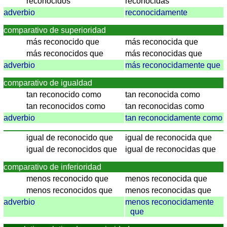
Spanisch
reconocidos
reconocidas
adverbio
reconocidamente
Nützliches
comparativo de superioridad
Umrechner
más reconocido que
más reconocida que
Autokennzeichen
más reconocidos que
más reconocidas que
Sonnenstand
adverbio
más reconocidamente que
Fahrradtouren
comparativo de igualdad
Reisewortschatz
tan reconocido como
tan reconocida como
SPIELE
tan reconocidos como
tan reconocidas como
Geografie
adverbio
tan reconocidamente como
Küstenquiz
igual de reconocido que
igual de reconocida que
Geografiequiz
igual de reconocidos que
igual de reconocidas que
Länderquiz
Flüsse-
comparativo de inferioridad
und
menos reconocido que
menos reconocida que
Städtequiz
menos reconocidos que
menos reconocidas que
Flaggen-,
adverbio
menos reconocidamente
que
Wappen-
und