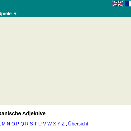
Spiele ▼
panische Adjektive
L
M
N
O
P
Q
R
S
T
U
V
W
X
Y
Z
,
Übersicht