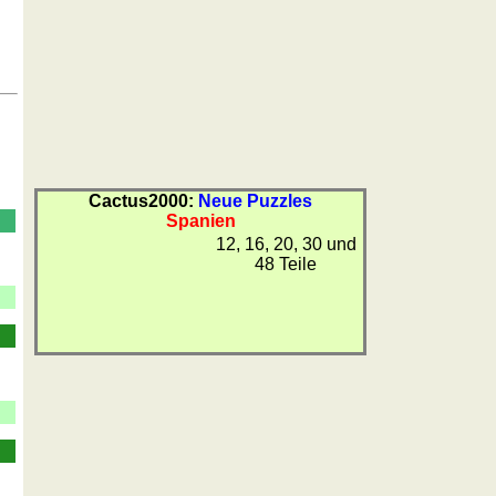
Cactus2000:
Neue Puzzles
Spanien
12, 16, 20, 30 und
48 Teile