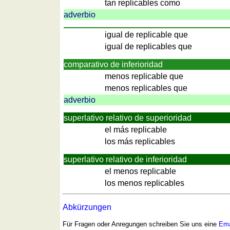
Spanisch
tan replicables como
Nützliches
adverbio
igual de replicable que
Umrechner
igual de replicables que
Autokennzeichen
Sonnenstand
comparativo de inferioridad
Fahrradtouren
menos replicable que
Reisewortschatz
menos replicables que
adverbio
SPIELE
Geografie
superlativo relativo de superioridad
Küstenquiz
el más replicable
los más replicables
Geografiequiz
Länderquiz
superlativo relativo de inferioridad
Flüsse-
el menos replicable
und
los menos replicables
Städtequiz
Flaggen-,
Abkürzungen
Wappen-
Für Fragen oder Anregungen schreiben Sie uns eine
Ema
und