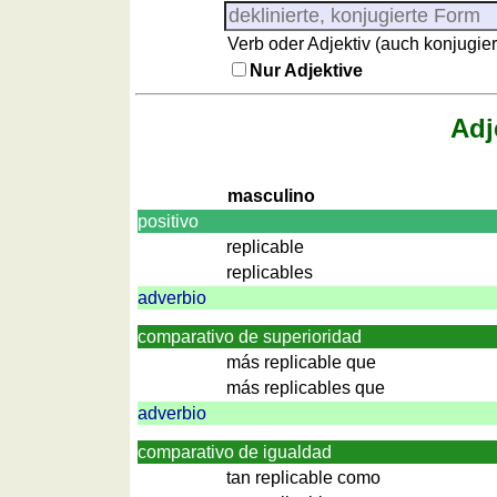
Regionenquiz
Sonnenaufgang, Sonnenuntergang
Städtequiz
Verb oder Adjektiv (auch konjugier
Liste
Nur Adjektive
mit
spanischen
Adj
Provinzen
Sonnenaufgang,
masculino
Sonnenuntergang
positivo
Mehr
Sprachen
replicable
replicables
Deutsch
adverbio
Englisch
Französisch
comparativo de superioridad
Italienisch
más replicable que
Lateinisch
más replicables que
adverbio
Niederländisch
Portugiesisch
comparativo de igualdad
Rumänisch
tan replicable como