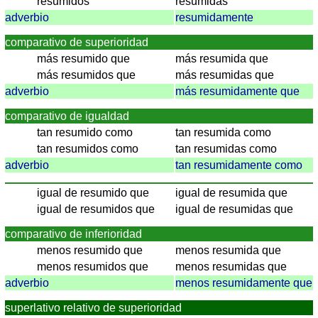
Spanisch
resumidos
resumidas
adverbio
resumidamente
Nützliches
comparativo de superioridad
Umrechner
más resumido que
más resumida que
Autokennzeichen
más resumidos que
más resumidas que
Sonnenstand
adverbio
más resumidamente que
Fahrradtouren
comparativo de igualdad
Reisewortschatz
tan resumido como
tan resumida como
SPIELE
tan resumidos como
tan resumidas como
Geografie
adverbio
tan resumidamente como
Küstenquiz
igual de resumido que
igual de resumida que
Geografiequiz
igual de resumidos que
igual de resumidas que
Länderquiz
Flüsse-
comparativo de inferioridad
und
menos resumido que
menos resumida que
Städtequiz
menos resumidos que
menos resumidas que
Flaggen-,
adverbio
menos resumidamente que
Wappen-
superlativo relativo de superioridad
und