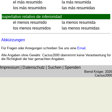
el más resumido
la más resumida
Münzenquiz
los más resumidos
las más resumidas
Städte-
superlativo relativo de inferioridad
und
el menos resumido
la menos resumida
Länderquiz
los menos resumidos
las menos resumidas
weitere
Spiele
Gehirntraining
Abkürzungen
Rechentrainer
Puzzle
Für Fragen oder Anregungen schreiben Sie uns eine
Email
.
Quiz
Alle Angaben ohne Gewähr. Cactus2000 übernimmt keine Verantwortung für
die Richtigkeit der hier gemachten Angaben.
Suchbild
Tierquiz
Impressum
|
Datenschutz
|
Suchen
|
Spenden
Bernd Krüger
, 2026
Cactus2000