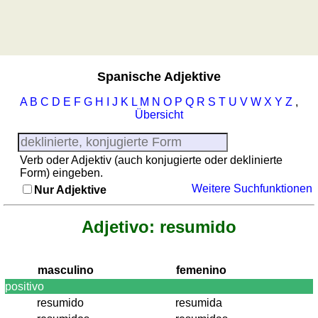
Regionenquiz
Sonnenaufgang, Sonnenuntergang
Städtequiz
Liste
mit
spanischen
Spanische Adjektive
Provinzen
A
B
C
D
E
F
G
H
I
J
K
L
M
N
O
P
Q
R
S
T
U
V
W
X
Y
Z
,
Sonnenaufgang,
Übersicht
Sonnenuntergang
Mehr
Sprachen
Verb oder Adjektiv (auch konjugierte oder deklinierte
Form) eingeben.
Deutsch
Weitere Suchfunktionen
Nur Adjektive
Englisch
Französisch
Adjetivo: resumido
Italienisch
Lateinisch
Niederländisch
masculino
femenino
Portugiesisch
positivo
Rumänisch
resumido
resumida