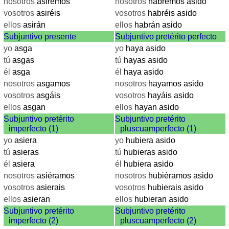
nosotros
asiremos
nosotros
habremos asido
Münzenquiz
vosotros
asiréis
vosotros
habréis asido
Städte-
ellos
asirán
ellos
habrán asido
und
Subjuntivo presente
Subjuntivo pretérito perfecto
Länderquiz
yo
asga
yo
haya asido
tú
asgas
tú
hayas asido
weitere
él
asga
él
haya asido
Spiele
Gehirntraining
nosotros
asgamos
nosotros
hayamos asido
Rechentrainer
vosotros
asgáis
vosotros
hayáis asido
Puzzle
ellos
asgan
ellos
hayan asido
Quiz
Subjuntivo pretérito
Subjuntivo pretérito
Suchbild
imperfecto (1)
pluscuamperfecto (1)
Tierquiz
yo
asiera
yo
hubiera asido
tú
asieras
tú
hubieras asido
él
asiera
él
hubiera asido
nosotros
asiéramos
nosotros
hubiéramos asido
vosotros
asierais
vosotros
hubierais asido
ellos
asieran
ellos
hubieran asido
Subjuntivo pretérito
Subjuntivo pretérito
imperfecto (2)
pluscuamperfecto (2)