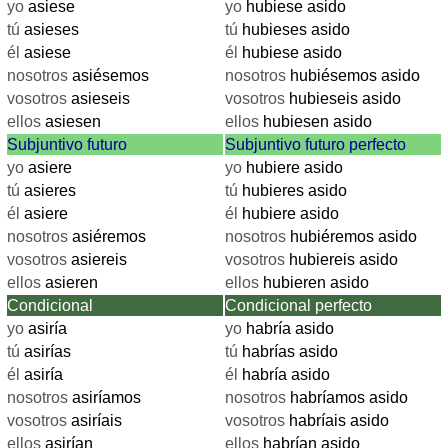
yo
asiese
yo
hubiese asido
tú
asieses
tú
hubieses asido
él
asiese
él
hubiese asido
nosotros
asiésemos
nosotros
hubiésemos asido
vosotros
asieseis
vosotros
hubieseis asido
ellos
asiesen
ellos
hubiesen asido
Subjuntivo futuro
Subjuntivo futuro perfecto
yo
asiere
yo
hubiere asido
tú
asieres
tú
hubieres asido
él
asiere
él
hubiere asido
nosotros
asiéremos
nosotros
hubiéremos asido
vosotros
asiereis
vosotros
hubiereis asido
ellos
asieren
ellos
hubieren asido
Condicional
Condicional perfecto
yo
asiría
yo
habría asido
tú
asirías
tú
habrías asido
él
asiría
él
habría asido
nosotros
asiríamos
nosotros
habríamos asido
vosotros
asiríais
vosotros
habríais asido
ellos
asirían
ellos
habrían asido