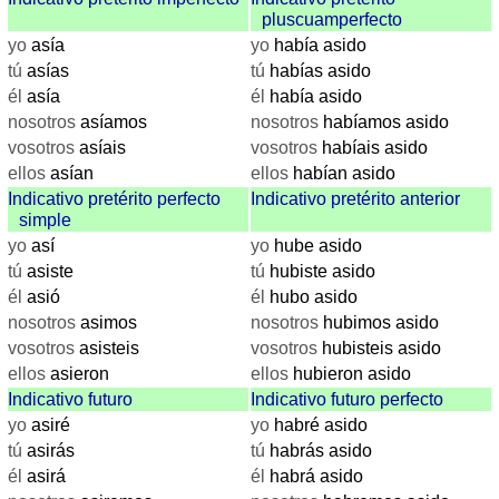
Spanisch
pluscuamperfecto
Nützliches
yo
asía
yo
había asido
tú
asías
tú
habías asido
Umrechner
él
asía
él
había asido
Autokennzeichen
nosotros
asíamos
nosotros
habíamos asido
Sonnenstand
vosotros
asíais
vosotros
habíais asido
Fahrradtouren
ellos
asían
ellos
habían asido
Reisewortschatz
Indicativo pretérito perfecto
Indicativo pretérito anterior
simple
SPIELE
yo
así
yo
hube asido
Geografie
tú
asiste
tú
hubiste asido
Küstenquiz
él
asió
él
hubo asido
Geografiequiz
nosotros
asimos
nosotros
hubimos asido
Länderquiz
vosotros
asisteis
vosotros
hubisteis asido
Flüsse-
ellos
asieron
ellos
hubieron asido
und
Indicativo futuro
Indicativo futuro perfecto
Städtequiz
yo
asiré
yo
habré asido
Flaggen-,
tú
asirás
tú
habrás asido
Wappen-
él
asirá
él
habrá asido
und