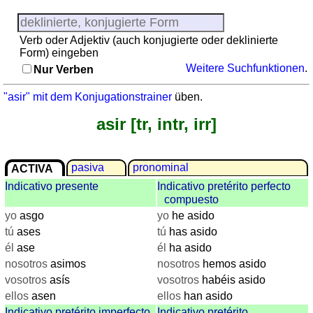
Regionenquiz
Sonnenaufgang, Sonnenuntergang
Städtequiz
Verb oder Adjektiv (auch konjugierte oder deklinierte
Liste
Form) eingeben
mit
Weitere Suchfunktionen
.
Nur Verben
spanischen
Provinzen
"asir" mit dem Konjugationstrainer
üben.
Sonnenaufgang,
asir [tr, intr, irr]
Sonnenuntergang
Mehr
Sprachen
pasiva
pronominal
ACTIVA
Deutsch
Indicativo presente
Indicativo pretérito perfecto
Englisch
compuesto
Französisch
yo
asgo
yo
he asido
Italienisch
tú
ases
tú
has asido
Lateinisch
él
ase
él
ha asido
Niederländisch
nosotros
asimos
nosotros
hemos asido
Portugiesisch
vosotros
asís
vosotros
habéis asido
Rumänisch
ellos
asen
ellos
han asido
Indicativo pretérito imperfecto
Indicativo pretérito