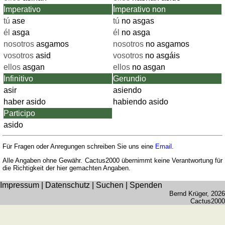
Imperativo
Imperativo non
tú
ase
tú
no asgas
él
asga
él
no asga
nosotros
asgamos
nosotros
no asgamos
vosotros
asid
vosotros
no asgáis
ellos
asgan
ellos
no asgan
Infinitivo
Gerundio
asir
asiendo
haber asido
habiendo asido
Participo
asido
Für Fragen oder Anregungen schreiben Sie uns eine
Email
.
Alle Angaben ohne Gewähr. Cactus2000 übernimmt keine Verantwortung für
die Richtigkeit der hier gemachten Angaben.
Impressum
|
Datenschutz
|
Suchen
|
Spenden
Bernd Krüger
, 2026
Cactus2000