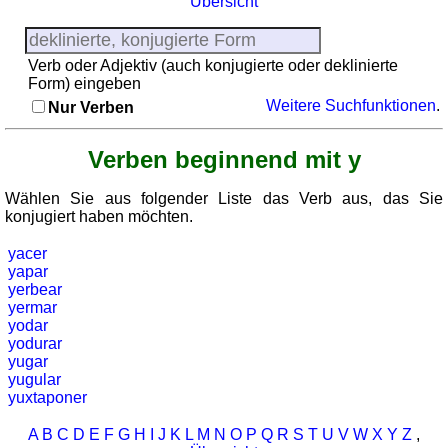
Übersicht
Regionenquiz
Sonnenaufgang, Sonnenuntergang
Städtequiz
Liste
Verb oder Adjektiv (auch konjugierte oder deklinierte
mit
Form) eingeben
Weitere Suchfunktionen
.
spanischen
Nur Verben
Provinzen
Sonnenaufgang,
Verben beginnend mit y
Sonnenuntergang
Wählen Sie aus folgender Liste das Verb aus, das Sie
Mehr
konjugiert haben möchten.
Sprachen
Deutsch
yacer
yapar
Englisch
yerbear
Französisch
yermar
Italienisch
yodar
yodurar
Lateinisch
yugar
Niederländisch
yugular
yuxtaponer
Portugiesisch
Rumänisch
A
B
C
D
E
F
G
H
I
J
K
L
M
N
O
P
Q
R
S
T
U
V
W
X
Y
Z
,