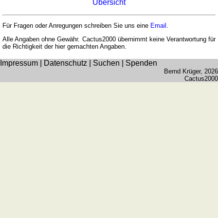
Spanisch
Übersicht
Nützliches
Für Fragen oder Anregungen schreiben Sie uns eine
Email
.
Umrechner
Alle Angaben ohne Gewähr. Cactus2000 übernimmt keine Verantwortung für
Autokennzeichen
die Richtigkeit der hier gemachten Angaben.
Sonnenstand
Impressum
|
Datenschutz
|
Suchen
|
Spenden
Fahrradtouren
Bernd Krüger
, 2026
Cactus2000
Reisewortschatz
SPIELE
Geografie
Küstenquiz
Geografiequiz
Länderquiz
Flüsse-
und
Städtequiz
Flaggen-,
Wappen-
und