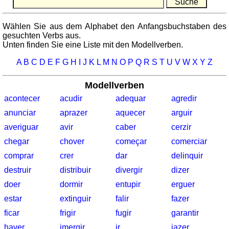
Quiz
-
Wählen Sie aus dem Alphabet den Anfangsbuchstaben des
Städte
gesuchten Verbs aus.
Sonnenaufgang,
Unten finden Sie eine Liste mit den Modellverben.
Sonnenuntergang
A
B
C
D
E
F
G
H
I
J
K
L
M
N
O
P
Q
R
S
T
U
V
W
X
Y
Z
Mehr
Sprachen
Modellverben
Deutsch
acontecer
acudir
adequar
agredir
Englisch
anunciar
aprazer
aquecer
arguir
Französisch
Italienisch
averiguar
avir
caber
cerzir
Lateinisch
chegar
chover
começar
comerciar
Niederländisch
comprar
crer
dar
delinquir
Portugiesisch
destruir
distribuir
divergir
dizer
Rumänisch
doer
dormir
entupir
erguer
Spanisch
estar
extinguir
falir
fazer
Nützliches
ficar
frigir
fugir
garantir
Umrechner
haver
imergir
ir
jazer