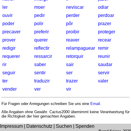
Autokennzeichen
ler
moer
neviscar
odiar
Sonnenstand
ouvir
pedir
perder
perdoar
Fahrradtouren
poder
polir
pôr
prazer
Reisewortschatz
precaver
preferir
proibir
proteger
SPIELE
prover
querer
reaver
recear
Geografie
redigir
reflectir
relampaguear
remir
Küstenquiz
requerer
ressarcir
retorquir
reunir
Geografiequiz
rir
saber
sair
saudar
Länderquiz
seguir
sentir
ser
servir
Flüsse-
und
ter
traduzir
trazer
valer
Städtequiz
vender
ver
vir
Flaggen-,
Wappen-
Für Fragen oder Anregungen schreiben Sie uns eine
Email
.
und
Alle Angaben ohne Gewähr. Cactus2000 übernimmt keine Verantwortung für
Münzenquiz
die Richtigkeit der hier gemachten Angaben.
Städte-
Impressum
|
Datenschutz
|
Suchen
|
Spenden
und