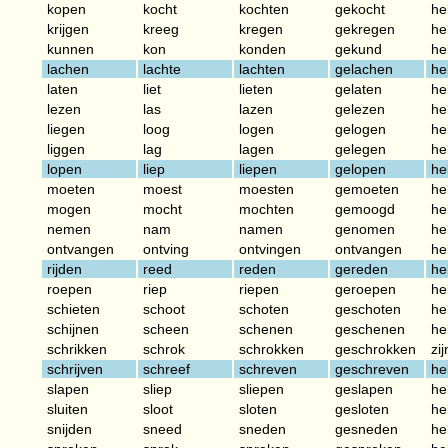
kopen
kocht
kochten
gekocht
he
krijgen
kreeg
kregen
gekregen
he
kunnen
kon
konden
gekund
he
lachen
lachte
lachten
gelachen
he
laten
liet
lieten
gelaten
he
lezen
las
lazen
gelezen
he
liegen
loog
logen
gelogen
he
liggen
lag
lagen
gelegen
he
lopen
liep
liepen
gelopen
he
moeten
moest
moesten
gemoeten
he
mogen
mocht
mochten
gemoogd
he
nemen
nam
namen
genomen
he
ontvangen
ontving
ontvingen
ontvangen
he
rijden
reed
reden
gereden
he
roepen
riep
riepen
geroepen
he
schieten
schoot
schoten
geschoten
he
schijnen
scheen
schenen
geschenen
he
schrikken
schrok
schrokken
geschrokken
zij
schrijven
schreef
schreven
geschreven
he
slapen
sliep
sliepen
geslapen
he
sluiten
sloot
sloten
gesloten
he
snijden
sneed
sneden
gesneden
he