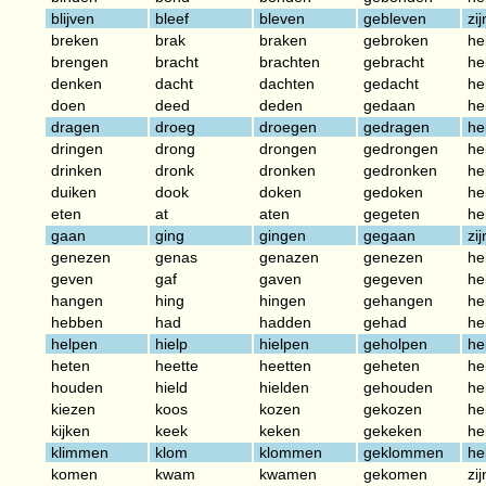
blijven
bleef
bleven
gebleven
zij
breken
brak
braken
gebroken
he
brengen
bracht
brachten
gebracht
he
denken
dacht
dachten
gedacht
he
doen
deed
deden
gedaan
he
dragen
droeg
droegen
gedragen
he
dringen
drong
drongen
gedrongen
he
drinken
dronk
dronken
gedronken
he
duiken
dook
doken
gedoken
he
eten
at
aten
gegeten
he
gaan
ging
gingen
gegaan
zij
genezen
genas
genazen
genezen
he
geven
gaf
gaven
gegeven
he
hangen
hing
hingen
gehangen
he
hebben
had
hadden
gehad
he
helpen
hielp
hielpen
geholpen
he
heten
heette
heetten
geheten
he
houden
hield
hielden
gehouden
he
kiezen
koos
kozen
gekozen
he
kijken
keek
keken
gekeken
he
klimmen
klom
klommen
geklommen
he
komen
kwam
kwamen
gekomen
zij