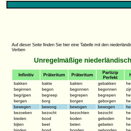
Auf dieser Seite finden Sie hier eine Tabelle mit den niederlä
Verben
Unregelmäßige niederländisc
Partizip
Infinitiv
Präteritum
Präteritum
Perfekt
bakken
bakte
bakten
gebakken
he
beginnen
begon
begonnen
begonnen
zij
begrijpen
begreep
begrepen
begrepen
he
bergen
borg
borgen
geborgen
he
bewegen
bewoog
bewogen
bewogen
he
bezoeken
bezocht
bezochten
bezocht
he
bieden
bood
boden
geboden
he
bijten
beet
beten
gebeten
he
binden
bond
bonden
gebonden
he