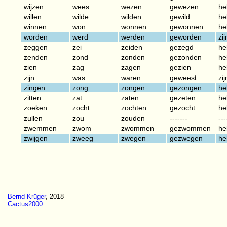
wijzen
wees
wezen
gewezen
he
willen
wilde
wilden
gewild
he
winnen
won
wonnen
gewonnen
he
worden
werd
werden
geworden
zij
zeggen
zei
zeiden
gezegd
he
zenden
zond
zonden
gezonden
he
zien
zag
zagen
gezien
he
zijn
was
waren
geweest
zij
zingen
zong
zongen
gezongen
he
zitten
zat
zaten
gezeten
he
zoeken
zocht
zochten
gezocht
he
zullen
zou
zouden
-------
---
zwemmen
zwom
zwommen
gezwommen
he
zwijgen
zweeg
zwegen
gezwegen
he
Bernd Krüger
, 2018
Cactus2000