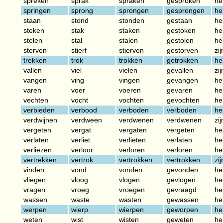
spreken
sprak
spraken
gesproken
he
springen
sprong
sprongen
gesprongen
he
staan
stond
stonden
gestaan
he
steken
stak
staken
gestoken
he
stelen
stal
stalen
gestolen
he
sterven
stierf
stierven
gestorven
zij
trekken
trok
trokken
getrokken
he
vallen
viel
vielen
gevallen
zij
vangen
ving
vingen
gevangen
he
varen
voer
voeren
gevaren
he
vechten
vocht
vochten
gevochten
he
verbieden
verbood
verboden
verboden
he
verdwijnen
verdween
verdwenen
verdwenen
zij
vergeten
vergat
vergaten
vergeten
he
verlaten
verliet
verlieten
verlaten
he
verliezen
verloor
verloren
verloren
he
vertrekken
vertrok
vertrokken
vertrokken
zij
vinden
vond
vonden
gevonden
he
vliegen
vloog
vlogen
gevlogen
he
vragen
vroeg
vroegen
gevraagd
he
wassen
waste
wasten
gewassen
he
werpen
wierp
wierpen
geworpen
he
weten
wist
wisten
geweten
he