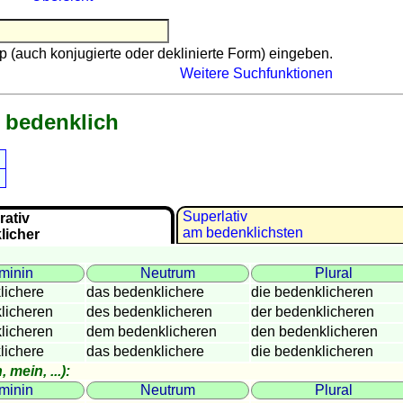
p (auch konjugierte oder deklinierte Form) eingeben.
Weitere Suchfunktionen
bedenklich
Superlativ
ativ
am bedenklichsten
licher
minin
Neutrum
Plural
lichere
das bedenklichere
die bedenklicheren
Nom.
licheren
des bedenklicheren
der bedenklicheren
Gen.
licheren
dem bedenklicheren
den bedenklicheren
Dat.
lichere
das bedenklichere
die bedenklicheren
Akk.
 mein, ...):
minin
Neutrum
Plural