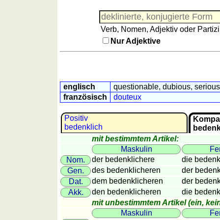
Französisch
Italienisch
Verb, Nomen, Adjektiv oder Partizi
Lateinisch
Nur Adjektive
Niederländisch
Portugiesisch
Rumänisch
Spanisch
englisch
questionable, dubious, serious
Nützliches
französisch
douteux
Umrechner
Positiv
Kompar
Autokennzeichen
bedenklich
bedenk
Sonnenstand
mit bestimmtem Artikel:
Maskulin
Fe
Fahrradtouren
der bedenklichere
die bedenk
Nom.
Reisewortschatz
des bedenklicheren
der bedenk
Gen.
SPIELE
dem bedenklicheren
der bedenk
Dat.
Geografie
den bedenklicheren
die bedenk
Akk.
Küstenquiz
mit unbestimmtem Artikel (ein, kein,
Maskulin
Fe
Geografiequiz