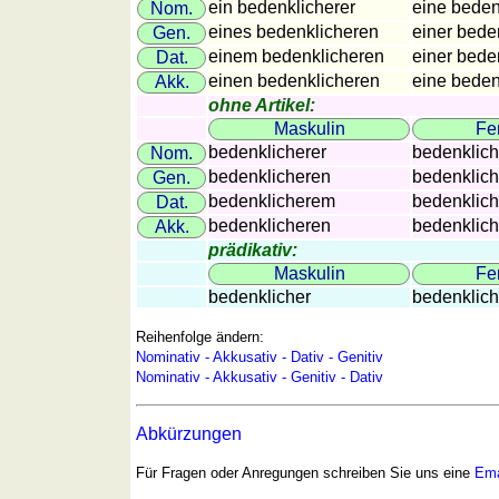
ein bedenklicherer
eine beden
Nom.
Länderquiz
eines bedenklicheren
einer bede
Gen.
Flüsse-
einem bedenklicheren
einer bede
Dat.
und
einen bedenklicheren
eine beden
Akk.
Städtequiz
ohne Artikel:
Flaggen-,
Maskulin
Fe
Wappen-
bedenklicherer
bedenklich
Nom.
und
bedenklicheren
bedenklich
Gen.
Münzenquiz
bedenklicherem
bedenklich
Dat.
bedenklicheren
bedenklich
Akk.
Städte-
prädikativ:
und
Maskulin
Fe
Länderquiz
bedenklicher
bedenklich
weitere
Spiele
Gehirntraining
Reihenfolge ändern:
Nominativ - Akkusativ - Dativ - Genitiv
Rechentrainer
Nominativ - Akkusativ - Genitiv - Dativ
Puzzle
Quiz
Abkürzungen
Suchbild
Für Fragen oder Anregungen schreiben Sie uns eine
Ema
Tierquiz