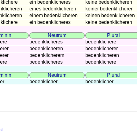
klichere
ein bedenklicheres
keine bedenklicheren
Nom.
nklicheren
eines bedenklicheren
keiner bedenklicheren
Gen.
nklicheren
einem bedenklicheren
keinen bedenklicheren
Dat.
klichere
ein bedenklicheres
keine bedenklicheren
Akk.
minin
Neutrum
Plural
ere
bedenklicheres
bedenklichere
Nom.
erer
bedenklicheren
bedenklicherer
Gen.
erer
bedenklicherem
bedenklicheren
Dat.
ere
bedenklicheres
bedenklichere
Akk.
minin
Neutrum
Plural
er
bedenklicher
bedenklicher
il
.