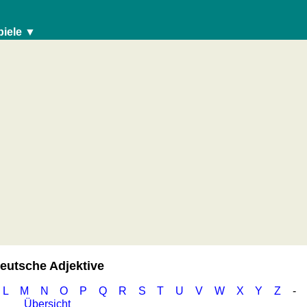
piele ▼
eutsche Adjektive
L
M
N
O
P
Q
R
S
T
U
V
W
X
Y
Z
-
Übersicht