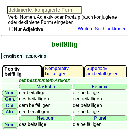
Französisch
Italienisch
Verb, Nomen, Adjektiv oder Partizip (auch konjugierte
Lateinisch
oder deklinierte Form) eingeben.
Niederländisch
Weitere Suchfunktionen
Nur Adjektive
Portugiesisch
Rumänisch
beifällig
Spanisch
Nützliches
englisch
approving
Umrechner
Komparativ
Superlativ
Positiv
beifälliger
am beifälligsten
Autokennzeichen
beifällig
mit bestimmtem Artikel:
Sonnenstand
Maskulin
Feminin
Fahrradtouren
der beifällige
die beifällige
Nom.
Reisewortschatz
des beifälligen
der beifälligen
Gen.
SPIELE
dem beifälligen
der beifälligen
Dat.
Geografie
den beifälligen
die beifällige
Akk.
Neutrum
Plural
Küstenquiz
das beifällige
die beifälligen
Nom.
Geografiequiz