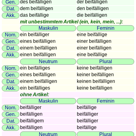
des beifälligen
der beifälligen
Gen.
Länderquiz
dem beifälligen
den beifälligen
Dat.
Flüsse-
das beifällige
die beifälligen
Akk.
und
mit unbestimmtem Artikel (ein, kein, mein, ...):
Städtequiz
Maskulin
Feminin
Flaggen-,
ein beifälliger
eine beifällige
Nom.
Wappen-
eines beifälligen
einer beifälligen
Gen.
und
einem beifälligen
einer beifälligen
Dat.
Münzenquiz
einen beifälligen
eine beifällige
Akk.
Neutrum
Plural
Städte-
ein beifälliges
keine beifälligen
Nom.
und
eines beifälligen
keiner beifälligen
Gen.
Länderquiz
einem beifälligen
keinen beifälligen
Dat.
weitere
ein beifälliges
keine beifälligen
Akk.
Spiele
Gehirntraining
ohne Artikel:
Rechentrainer
Maskulin
Feminin
Puzzle
beifälliger
beifällige
Nom.
beifälligen
beifälliger
Gen.
Quiz
beifälligem
beifälliger
Dat.
Suchbild
beifälligen
beifällige
Akk.
Tierquiz
Neutrum
Plural