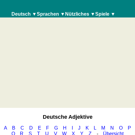
Deutsch ▼
Sprachen ▼
Nützliches ▼
Spiele ▼
Deutsche
Deutsche Sprache
Geografie
Sprache
Verben
Deutsch
Umrechner
Verben
Küstenquiz
Nomen
Englisch
Autokennzeichen
Nomen
Geografiequiz
Adjektive
Französisch
Sonnenstand
Adjektive
Länderquiz
Zahlwörter
Italienisch
Fahrradtouren
Zahlwörter
Flüsse- und Städtequiz
SUCHFUNKTIONEN
Lateinisch
Reisewortschatz
SUCHFUNKTIONEN
Flaggen-, Wappen- und Münzenquiz
Trainer
Niederländisch
Städte- und Länderquiz
Trainer
Konjugationstrainer
Portugiesisch
Konjugationstrainer
weitere Spiele
Vokabelquiz
Rumänisch
Vokabelquiz
Gehirntraining
Spiel
Spanisch
Spiel mit Zahlen
Rechentrainer
mit
Puzzle
Zahlen
Quiz
Mehr
Sprachen
Suchbild
Deutsche Adjektive
Deutsch
Tierquiz
A
B
C
D
E
F
G
H
I
J
K
L
M
N
O
P
Englisch
Q
R
S
T
U
V
W
X
Y
Z
-
Übersicht