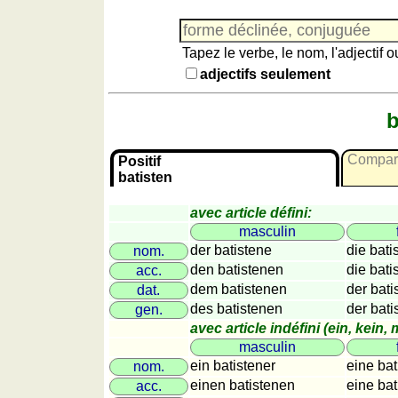
Jeu
avec
des
Tapez le verbe, le nom, l'adjectif 
nombres
adjectifs seulement
Plus
de
b
langues
allemand
anglais
Compara
Positif
espagnol
batisten
français
avec article défini:
italien
masculin
latin
der batistene
die bati
nom.
portugais
den batistenen
die bati
acc.
roumain
dem batistenen
der bati
dat.
néerlandais
des batistenen
der bati
gen.
avec article indéfini (ein, kein, m
Utilités
masculin
ein batistener
eine bat
nom.
Convertisseurs
einen batistenen
eine bat
acc.
d'unités