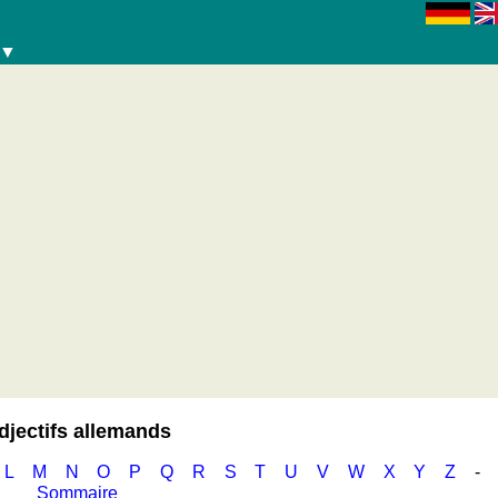
 ▼
djectifs allemands
L
M
N
O
P
Q
R
S
T
U
V
W
X
Y
Z
-
Sommaire