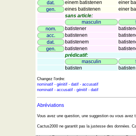
einem batistenen
einer ba
dat.
Plaques
eines batistenen
einer ba
gen.
d'immatriculation
sans article:
Coucher
masculin
du
batistener
batisten
nom.
soleil
batistenen
batisten
acc.
Balades
batistenem
batisten
dat.
à
batistenen
batisten
gen.
vélo
prédicatif:
masculin
Petit
batisten
batisten
vocabulaire
pour
Changez l'ordre:
le
nominatif - génitif - datif - accusatif
nominatif - accusatif - génitif - datif
voyage
(pdf)
Abréviations
JEUX
Géographie
Vous avez une question, une suggestion ou vous avez t
Quiz
Cactus2000 ne garantit pas la justesse des données. C
de