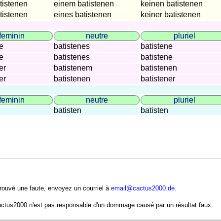
tistenen
einem batistenen
keinen batistenen
dat.
tistenen
eines batistenen
keiner batistenen
gen.
feminin
neutre
pluriel
e
batistenes
batistene
nom.
e
batistenes
batistene
acc.
er
batistenem
batistenen
dat.
er
batistenen
batistener
gen.
feminin
neutre
pluriel
batisten
batisten
rouvé une faute, envoyez un courriel à
email@cactus2000.de
.
actus2000 n'est pas responsable d'un dommage causé par un résultat faux.