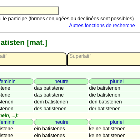
ou le participe (formes conjugées ou declinées sont possibles).
Autres fonctions de recherche
atisten [mat.]
tif
Superlatif
feminin
neutre
pluriel
stene
das batistene
die batistenen
nom.
stene
das batistene
die batistenen
acc.
stenen
dem batistenen
den batistenen
dat.
stenen
des batistenen
der batistenen
gen.
ein, ...):
feminin
neutre
pluriel
istene
ein batistenes
keine batistenen
nom.
istene
ein batistenes
keine batistenen
acc.