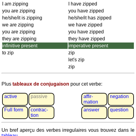
Plaques
I am zipping
I have zipped
d'immatriculation
you are zipping
you have zipped
Coucher
he/she/it is zipping
he/she/it has zipped
du
we are zipping
we have zipped
soleil
you are zipping
you have zipped
Balades
they are zipping
they have zipped
à
infinitive present
imperative present
vélo
to zip
zip
Petit
let's zip
vocabulaire
zip
pour
le
Plus
tableaux de conjugaison
pour cet verbe:
voyage
(pdf)
active
passive
affir­
negation
JEUX
mation
Géographie
Full form
contrac­
answer
question
tion
Quiz
de
Un bref aperçu des verbes irregulaires vous trouvez dans le
côtes
tableau
.