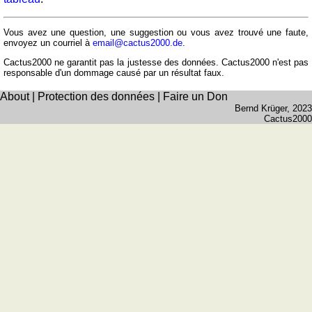
et
fleuves
Vous avez une question, une suggestion ou vous avez trouvé une faute,
Quiz
envoyez un courriel à
email@cactus2000.de
.
de
Cactus2000 ne garantit pas la justesse des données. Cactus2000 n'est pas
géographie
responsable d'un dommage causé par un résultat faux.
Quiz
About
|
Protection des données
|
Faire un Don
des
Bernd Krüger
, 2023
pays
Cactus2000
Quiz
des
fleuves
et
des
villes
Quiz
des
drapeaux,
blasons,
monnaie