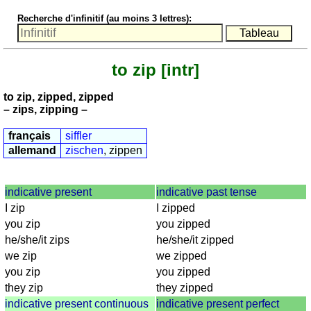
nombres
Recherche d'infinitif (au moins 3 lettres):
anglais
écrits
Plus
to zip
[intr]
de
langues
allemand
to zip, zipped, zipped
anglais
– zips, zipping –
espagnol
français
siffler
français
allemand
zischen
, zippen
italien
latin
indicative present
indicative past tense
portugais
I zip
I zipped
roumain
you zip
you zipped
néerlandais
he/she/it zips
he/she/it zipped
Utilités
we zip
we zipped
you zip
you zipped
Convertisseurs
they zip
they zipped
d'unités
indicative present continuous
indicative present perfect