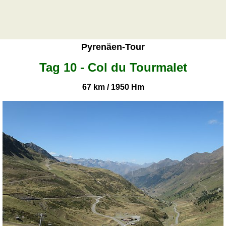
Portugiesisch
Rumänisch
Spanisch
Nützliches
Pyrenäen-Tour
Tag 10 - Col du Tourmalet
Umrechner
Autokennzeichen
67 km / 1950 Hm
Sonnenstand
Fahrradtouren
Reisewortschatz
SPIELE
Geografie
Küstenquiz
Geografiequiz
Länderquiz
Flüsse-
und
Städtequiz