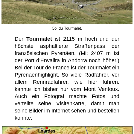
Flaggen-,
Wappen-
und
Münzenquiz
Col du Tourmalet.
Städte-
und
Der
Tourmalet
ist 2115 m hoch und der
Länderquiz
höchste asphaltierte Straßenpass der
französischen Pyrenäen. (Mit 2407 m ist
weitere
Spiele
der Port d’Envalira in Andorra noch höher.)
Gehirntraining
Bei der Tour de France ist der Tourmalet ein
Rechentrainer
Pyrenäenhighlight. So viele Radfahrer, vor
Puzzle
allem Rennradfahrer, wie hier fuhren,
Quiz
kannte ich bisher nur vom Mont Ventoux.
Suchbild
Auch ein Fotograf machte Fotos und
Tierquiz
verteilte seine Visitenkarte, damit man
seine Bilder im Internet sehen und bestellen
konnte.