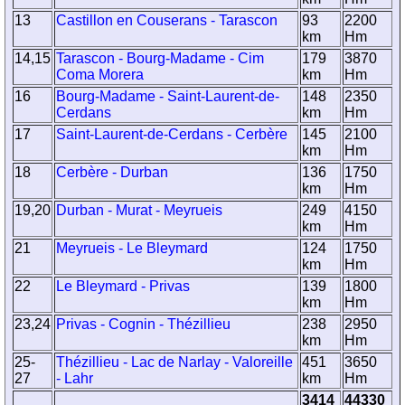
13
Castillon en Couserans - Tarascon
93
2200
km
Hm
14,15
Tarascon - Bourg-Madame - Cim
179
3870
Coma Morera
km
Hm
16
Bourg-Madame - Saint-Laurent-de-
148
2350
Cerdans
km
Hm
17
Saint-Laurent-de-Cerdans - Cerbère
145
2100
km
Hm
18
Cerbère - Durban
136
1750
km
Hm
19,20
Durban - Murat - Meyrueis
249
4150
km
Hm
21
Meyrueis - Le Bleymard
124
1750
km
Hm
22
Le Bleymard - Privas
139
1800
km
Hm
23,24
Privas - Cognin - Thézillieu
238
2950
km
Hm
25-
Thézillieu - Lac de Narlay - Valoreille
451
3650
27
- Lahr
km
Hm
3414
44330