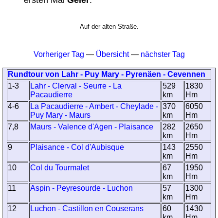
Auf der alten Straße.
Vorheriger Tag
—
Übersicht
—
nächster Tag
Rundtour von Lahr - Puy Mary - Pyrenäen - Cevennen
1-3
Lahr - Clerval - Seurre - La
529
1830
Pacaudierre
km
Hm
4-6
La Pacaudierre - Ambert - Cheylade -
370
6050
Puy Mary - Maurs
km
Hm
7,8
Maurs - Valence d'Agen - Plaisance
282
2650
km
Hm
9
Plaisance - Col d'Aubisque
143
2550
km
Hm
10
Col du Tourmalet
67
1950
km
Hm
11
Aspin - Peyresourde - Luchon
57
1300
km
Hm
12
Luchon - Castillon en Couserans
60
1430
km
Hm