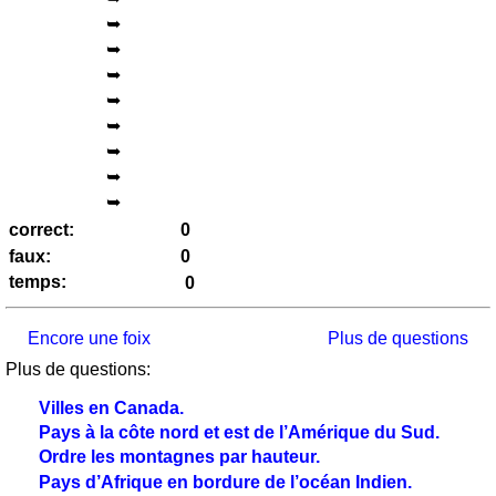
➥
Puzzle
➥
Quiz
➥
animaux
➥
Trouvez
➥
les
➥
différences
➥
Langues
➥
correct:
allemand
faux:
anglais
temps:
espagnol
français
Encore une foix
Plus de questions
italien
Plus de questions:
latin
portugais
Villes en
Canada
.
roumain
Pays à la côte nord et est de l’
Amérique du Sud
.
néerlandais
Ordre les
montagnes
par hauteur.
Pays d’
Afrique
en bordure de l’océan Indien.
Utilités