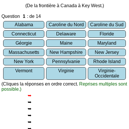
des
(De la frontière à Canada à Key West.)
villes
Question
: de 14
Quiz
Alabama
Caroline du Nord
Caroline du Sud
des
drapeaux,
Connecticut
Delaware
Floride
blasons,
Géorgie
Maine
Maryland
monnaie
Massachusetts
New Hampshire
New Jersey
Quiz
de
New York
Pennsylvanie
Rhode Island
villes
Vermont
Virginie
Virginie-
et
Occidentale
pays
(Cliques la réponses en ordre correct.
Reprises multiples sont
Plus
possible.)
de
Entraineur
➥
jeux
de
➥
mémoire
➥
Entraineur
➥
de
➥
mathématiques
➥