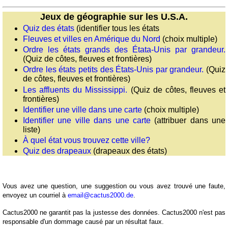
Jeux de géographie sur les U.S.A.
Convertisseurs
Quiz des états
(identifier tous les états
d'unités
Fleuves et villes en Amérique du Nord
(choix multiple)
Plaques
Ordre les états grands des Étata-Unis par grandeur.
d'immatriculation
(Quiz de côtes, fleuves et frontières)
Coucher
Ordre les états petits des États-Unis par grandeur.
(Quiz
du
de côtes, fleuves et frontières)
Les affluents du Mississippi.
(Quiz de côtes, fleuves et
soleil
frontières)
Balades
Identifier une ville dans une carte
(choix multiple)
à
Identifier une ville dans une carte
(attribuer dans une
vélo
liste)
Petit
À quel état vous trouvez cette ville?
vocabulaire
Quiz des drapeaux
(drapeaux des états)
pour
le
voyage
Vous avez une question, une suggestion ou vous avez trouvé une faute,
envoyez un courriel à
email@cactus2000.de
.
(pdf)
Cactus2000 ne garantit pas la justesse des données. Cactus2000 n'est pas
responsable d'un dommage causé par un résultat faux.