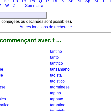
Pe
Po
Pr
Ps
Q
R
Ri
S
Se
Si
Sp
St
T
T
V
W
Z
-
Sommaire
es conjugées ou declinées sont possibles).
Autres fonctions de recherche
 commençant avec t ...
tantino
tanto
tantrico
se
tanzaniano
se
taoista
taoistico
ese
taorminese
tapino
mico
tappato
rafico
tarantino
tarantolato