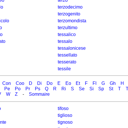
eo
terzo
lo
terzodecimo
terzogenito
icolo
terzomondista
o
terzultimo
to
tessalico
ato
tessalo
tessalonicese
tessellato
tesserato
tessile
Con
Coo
D
Di
Do
E
Eo
Et
F
Fl
G
Gh
H
Pe
Po
Pr
Ps
Q
R
Ri
S
Se
Si
Sp
St
T
T
V
W
Z
-
Sommaire
o
tifoso
tiglioso
ente
tignoso