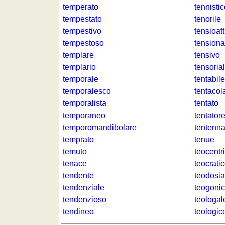
temperato
tennisti
Plus
tempestato
tenorile
de
Entraineur
tempestivo
tensioatt
jeux
de
tempestoso
tensiona
mémoire
templare
tensivo
Entraineur
templario
tensoria
de
temporale
tentabile
mathématiques
temporalesco
tentacol
Puzzle
temporalista
tentato
Quiz
temporaneo
tentator
animaux
temporomandibolare
tentenn
Trouvez
temprato
tenue
les
temuto
teocentr
différences
tenace
teocrati
tendente
teodosi
tendenziale
teogoni
tendenzioso
teologal
tendineo
teologic