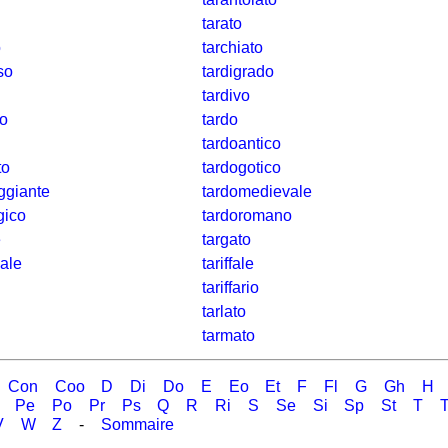
tarato
o
tarchiato
so
tardigrado
tardivo
co
tardo
tardoantico
to
tardogotico
ggiante
tardomedievale
gico
tardoromano
e
targato
ale
tariffale
tariffario
tarlato
tarmato
Con
Coo
D
Di
Do
E
Eo
Et
F
Fl
G
Gh
H
Pe
Po
Pr
Ps
Q
R
Ri
S
Se
Si
Sp
St
T
T
V
W
Z
-
Sommaire