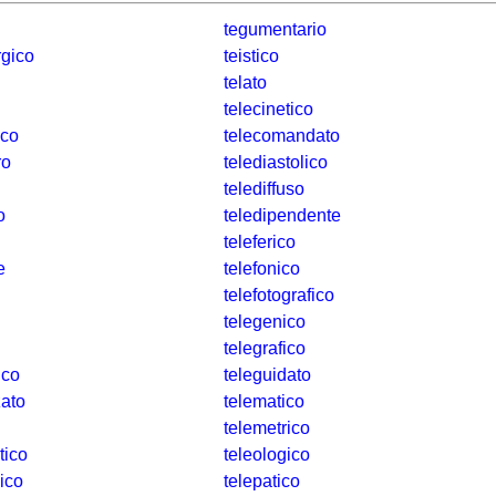
tegumentario
rgico
teistico
telato
telecinetico
ico
telecomandato
ro
telediastolico
telediffuso
o
teledipendente
teleferico
e
telefonico
telefotografico
telegenico
telegrafico
ico
teleguidato
zato
telematico
telemetrico
tico
teleologico
ico
telepatico