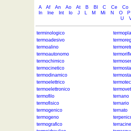
A
Af
An
Ao
At
B
Bl
C
Ce
Co
In
Ine
Int
Io
J
L
M
Mi
N
O
P
U
terminologico
termopla
termoadesivo
termoreg
termoalino
termoret
termoautonomo
termorifl
termochimico
termosen
termocinetico
termosta
termodinamico
termosta
termoelettrico
termotec
termoelettronico
termovet
termofilo
ternano
termofisico
ternario
termogenico
ternato
termogeno
terpenic
termografico
terracin