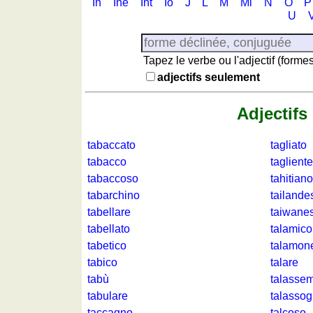
In
Ine
Int
Io
J
L
M
Mi
N
O
P
Quiz
U
de
géographie
Quiz
Tapez le verbe ou l'adjectif (form
de
adjectifs seulement
provinces
Quiz
Adjectifs
de
régions
tabaccato
tagliato
Liste
tabacco
tagliente
des
tabaccoso
tahitiano
provinces
tabarchino
tailande
italiennes
tabellare
taiwane
Lever
tabellato
talamico
et
tabetico
talamon
coucher
tabico
talare
du
tabù
talasse
soleil
tabulare
talassog
Plus
taccagno
talcoso
de