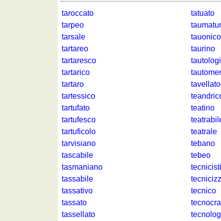
Balades
taroccato
tatuato
à
tarpeo
taumatu
vélo
tarsale
tauonico
Petit
tartareo
taurino
vocabulaire
tartaresco
tautolog
pour
tartarico
tautome
le
tartaro
tavellato
voyage
tartessico
teandric
(pdf)
tartufato
teatino
JEUX
tartufesco
teatrabil
Géographie
tartuficolo
teatrale
Quiz
tarvisiano
tebano
de
tascabile
tebeo
côtes
tasmaniano
tecnicist
et
tassabile
tecniciz
fleuves
tassativo
tecnico
Quiz
tassato
tecnocra
de
tassellato
tecnolog