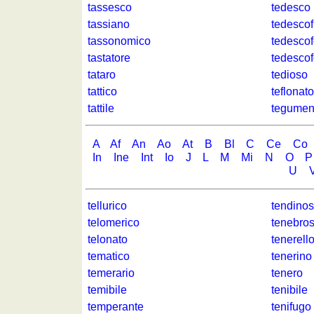
géographie
tassesco
tedesco
Quiz
tassiano
tedescof
des
tassonomico
tedesco
pays
tastatore
tedesco
Quiz
tataro
tedioso
des
tattico
teflonato
fleuves
tattile
tegumen
et
des
A
Af
An
Ao
At
B
Bl
C
Ce
Co
villes
In
Ine
Int
Io
J
L
M
Mi
N
O
P
Quiz
U
des
drapeaux,
tellurico
tendino
blasons,
telomerico
tenebro
monnaie
telonato
tenerell
Quiz
tematico
tenerino
de
temerario
tenero
villes
temibile
tenibile
et
temperante
tenifugo
pays