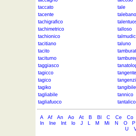
langues
taccato
tale
allemand
tacente
taleban
anglais
tachigrafico
talentuo
espagnol
tachimetrico
talloso
français
tachionico
talmudi
italien
tacitiano
taluno
latin
tacito
tambura
portugais
taciturno
tambure
roumain
taggiasco
tanatolo
néerlandais
tagicco
tangent
Utilités
tagico
tangenzi
tagiko
tangibile
Convertisseurs
tagliabile
tannico
d'unités
tagliafuoco
tantalico
Plaques
d'immatriculation
A
Af
An
Ao
At
B
Bl
C
Ce
Co
Coucher
In
Ine
Int
Io
J
L
M
Mi
N
O
P
du
U
soleil