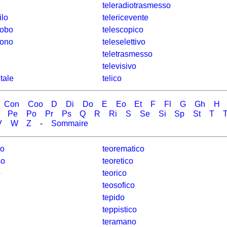
teleradiotrasmesso
ilo
telericevente
fobo
telescopico
fono
teleselettivo
teletrasmesso
televisivo
tale
telico
Con
Coo
D
Di
Do
E
Eo
Et
F
Fl
G
Gh
H
Pe
Po
Pr
Ps
Q
R
Ri
S
Se
Si
Sp
St
T
T
V
W
Z
-
Sommaire
so
teorematico
so
teoretico
o
teorico
teosofico
tepido
teppistico
teramano