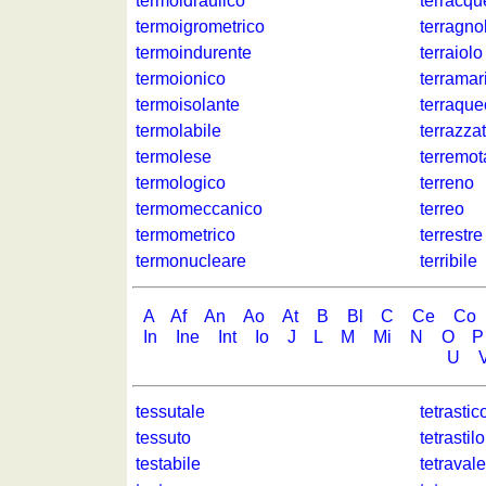
termoidraulico
terracqu
termoigrometrico
terragno
termoindurente
terraiolo
termoionico
terramar
termoisolante
terraque
termolabile
terrazza
termolese
terremot
termologico
terreno
termomeccanico
terreo
termometrico
terrestre
termonucleare
terribile
A
Af
An
Ao
At
B
Bl
C
Ce
Co
In
Ine
Int
Io
J
L
M
Mi
N
O
P
U
tessutale
tetrastic
tessuto
tetrastilo
testabile
tetraval