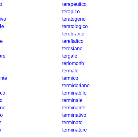
co
terapeutico
terapico
ivo
teratogeno
le
teratologico
terebrante
le
tereftalico
teresiano
are
tergale
teriomorfo
e
termale
ante
termico
termidoriano
ico
terminabile
co
terminale
ano
terminante
co
terminativo
e
terminato
o
terminatore