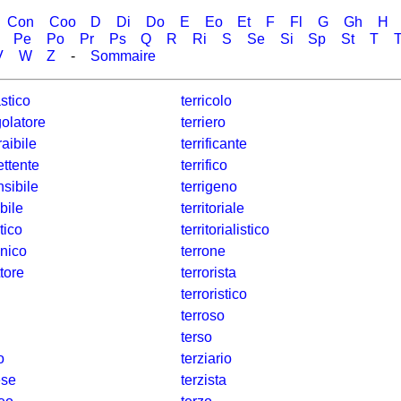
Con
Coo
D
Di
Do
E
Eo
Et
F
Fl
G
Gh
H
Pe
Po
Pr
Ps
Q
R
Ri
S
Se
Si
Sp
St
T
T
V
W
Z
-
Sommaire
stico
terricolo
olatore
terriero
raibile
terrificante
ettente
terrifico
sibile
terrigeno
bile
territoriale
tico
territorialistico
nico
terrone
tore
terrorista
terroristico
terroso
terso
o
terziario
ese
terzista